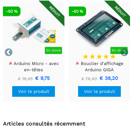
RÉDUIT
RÉDUIT
-50 %
-50 %


En stock
En stock
Arduino Micro - avec
Bouclier d'affichage
en-têtes
Arduino GIGA
€ 9,75
€ 38,20
€ 19,45
€ 76,40
Voir le produit
Voir le produit
Articles consultés récemment