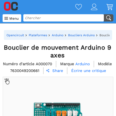

Menu
Opencircuit
Plateformes
Arduino
Boucliers Arduino
Bouclier d
Bouclier de mouvement Arduino 9
axes
Numéro d'article
A000070
Marque
Arduino
Modèle
7630049200661
Écrire une critique
Share
