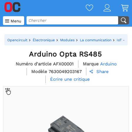

Menu
Opencircuit
Électronique
Modules
La communication
IoT - Wif
Arduino Opta RS485
Numéro d'article
AFX00001
Marque
Arduino
Modèle
7630049203167
Share

Écrire une critique