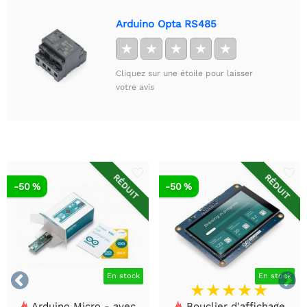
Arduino Opta RS485
★
★
★
★
★
Cliquez sur une étoile pour laisser
votre avis
RÉDUIT
RÉDUIT
-50 %
-50 %


En stock
En stock
Arduino Micro - avec
Bouclier d'affichage