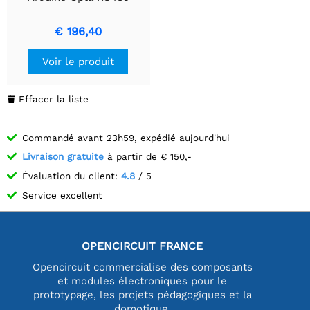
€ 196,40
Voir le produit
Effacer la liste

Commandé avant 23h59, expédié aujourd'hui
Livraison gratuite
à partir de € 150,-
Évaluation du client:
4.8
/ 5
Service excellent
OPENCIRCUIT FRANCE
Opencircuit commercialise des composants
et modules électroniques pour le
prototypage, les projets pédagogiques et la
domotique.