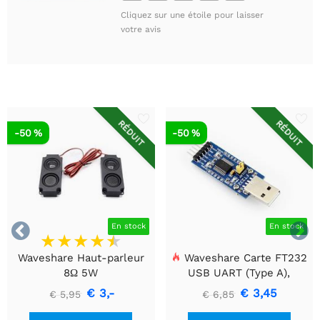
Cliquez sur une étoile pour laisser
votre avis
RÉDUIT
RÉDUIT
-50 %
-50 %


En stock
En stock
Waveshare Haut-parleur
Waveshare Carte FT232
8Ω 5W
USB UART (Type A),
Module de communication
€ 3,-
€ 3,45
€ 5,95
€ 6,85
USB vers TTL (UART)