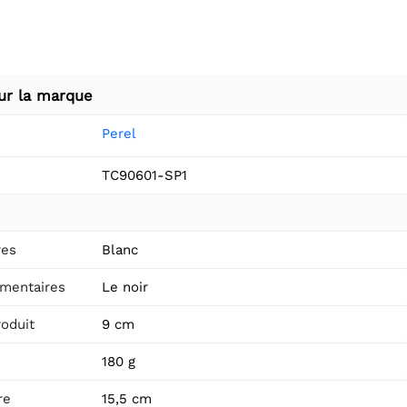
ur la marque
Perel
TC90601-SP1
res
Blanc
mentaires
Le noir
roduit
9 cm
180 g
re
15,5 cm