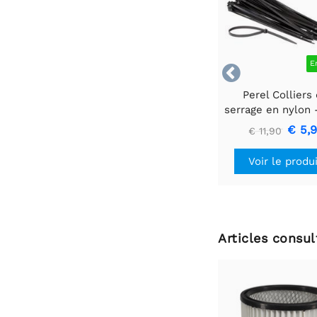
E

Perel Colliers
serrage en nylon -
400 mm - noir -
€ 5,
€ 11,90
pièces
Voir le produ
Articles consu