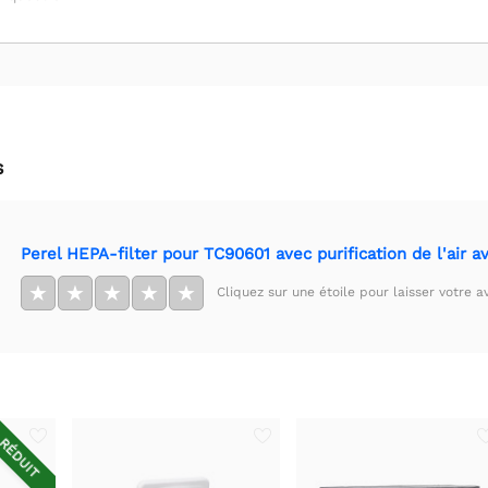
s
Perel HEPA-filter pour TC90601 avec purification de l'air 
★
★
★
★
★
Cliquez sur une étoile pour laisser votre av
RÉDUIT