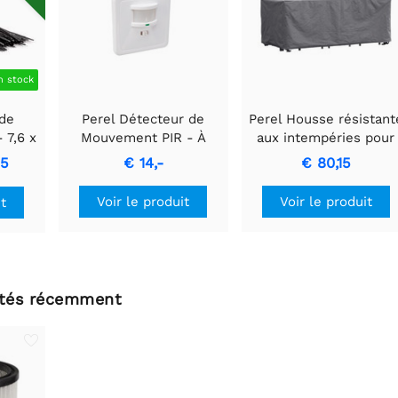
n stock
 de
Perel Détecteur de
Perel Housse résistant
 7,6 x
Mouvement PIR - À
aux intempéries pour
 100
encastrer avec
ensemble de jardin
95
€ 14,-
€ 80,15
Détection de
rectangulaire
Mouvement & Design
310x180x95cm
Voir le produit
Voir le produit
it
Encastré
ltés récemment