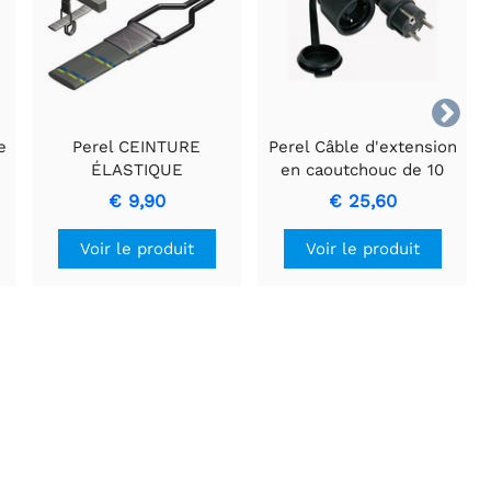

e
Perel CEINTURE
Perel Câble d'extension
ÉLASTIQUE
en caoutchouc de 10
UNIVERSELLE 600 x 20
mètres avec
€ 9,90
€ 25,60
mm
conducteurs 3G1.5
Voir le produit
Voir le produit