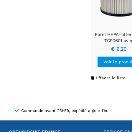
Perel HEPA-filter
TC90601 ave
purification de l
€ 6,20
avancée
Voir le produ
Effacer la liste

Commandé avant 23h59, expédié aujourd'hui