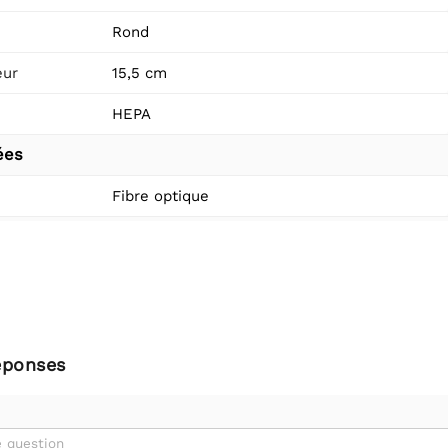
Rond
eur
15,5 cm
HEPA
ées
Fibre optique
éponses
 question