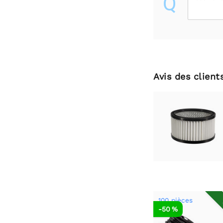
Q
Avis des client
100 pièces
-50 %