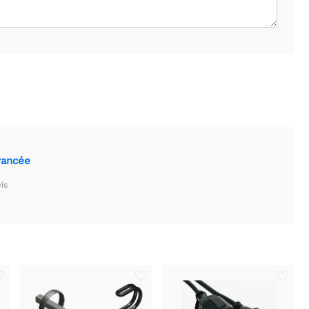
avancée
is