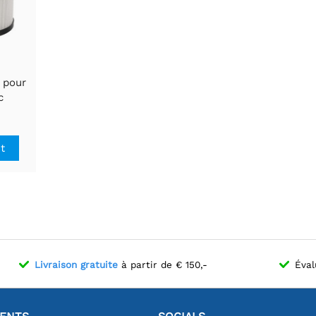
 pour
c
'air
it
Livraison gratuite
à partir de € 150,-
Éval