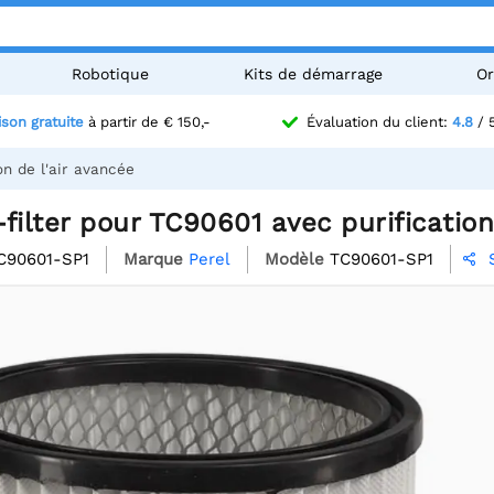
Robotique
Kits de démarrage
Or
ison gratuite
à partir de € 150,-
Évaluation du client:
4.8
/ 
on de l'air avancée
filter pour TC90601 avec purification
C90601-SP1
Marque
Perel
Modèle
TC90601-SP1
