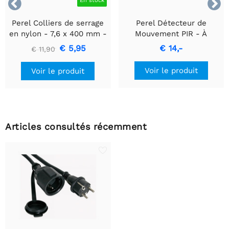


En stock
Perel Colliers de serrage
Perel Détecteur de
en nylon - 7,6 x 400 mm -
Mouvement PIR - À
noir - 100 pièces
encastrer avec Détection
€ 5,95
€ 14,-
€ 11,90
de Mouvement & Design
Encastré
Voir le produit
Voir le produit
Articles consultés récemment