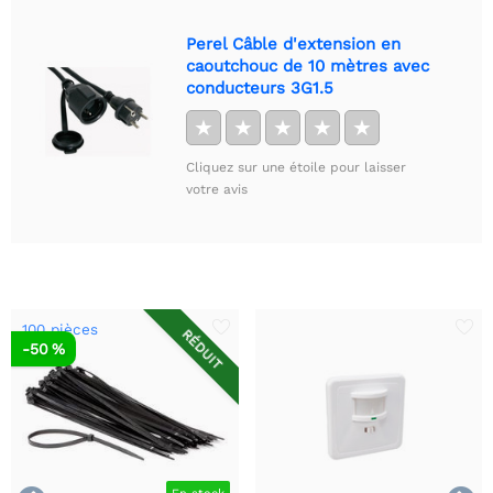
Perel Câble d'extension en
caoutchouc de 10 mètres avec
conducteurs 3G1.5
★
★
★
★
★
Cliquez sur une étoile pour laisser
votre avis
100 pièces
RÉDUIT
-50 %