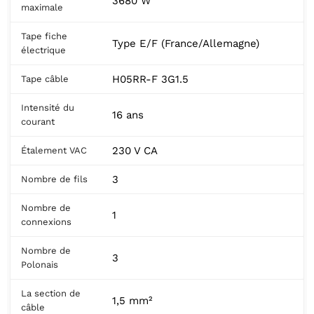
3680 W
maximale
Tape fiche
Type E/F (France/Allemagne)
électrique
H05RR-F 3G1.5
Tape câble
Intensité du
16 ans
courant
230 V CA
Étalement VAC
3
Nombre de fils
Nombre de
1
connexions
Nombre de
3
Polonais
La section de
1,5 mm²
câble