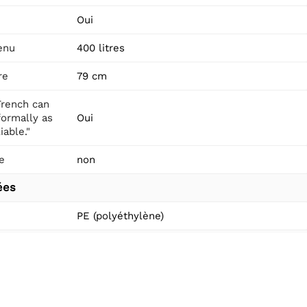
Oui
enu
400 litres
re
79 cm
rench can
formally as
Oui
iable."
e
non
ées
PE (polyéthylène)