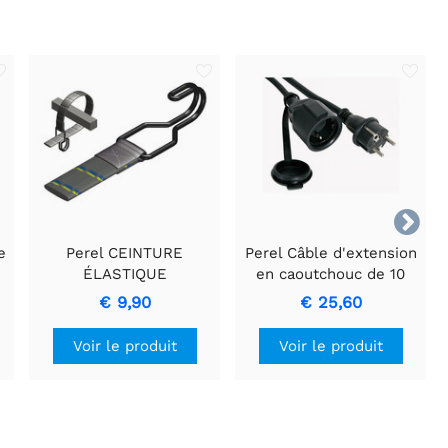

e
Perel CEINTURE
Perel Câble d'extension
ÉLASTIQUE
en caoutchouc de 10
UNIVERSELLE 600 x 20
mètres avec
€ 9,90
€ 25,60
mm
conducteurs 3G1.5
Voir le produit
Voir le produit