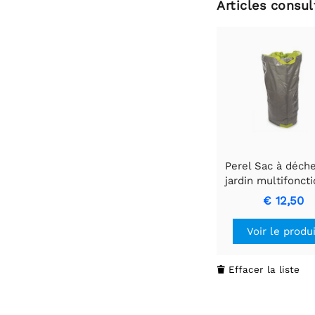
Articles consu
Perel Sac à déch
jardin multifonct
en polyéthylène d
€ 12,50
Voir le produ
Effacer la liste
