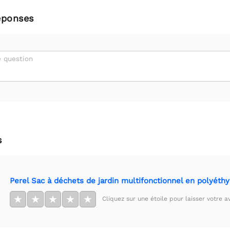
éponses
 question
s
Perel Sac à déchets de jardin multifonctionnel en polyéth
★
★
★
★
★
Cliquez sur une étoile pour laisser votre av