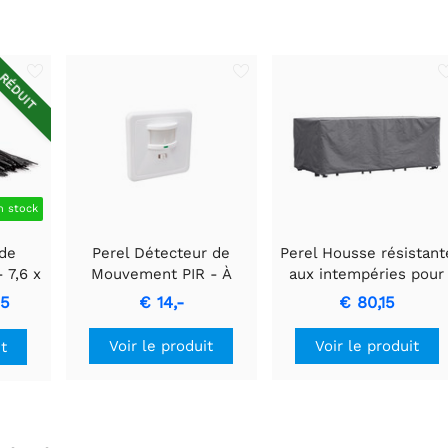
RÉDUIT
n stock
 de
Perel Détecteur de
Perel Housse résistant
 7,6 x
Mouvement PIR - À
aux intempéries pour
 100
encastrer avec
ensemble de jardin
95
€ 14,-
€ 80,15
Détection de
rectangulaire
Mouvement & Design
310x180x95cm
Voir le produit
Voir le produit
it
Encastré