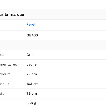
ur la marque
Perel
GB400
res
Gris
mentaires
Jaune
roduit
79 cm
roduit
103 cm
it
79 cm
656 g