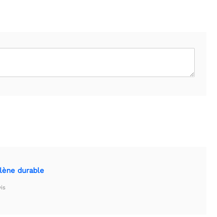
ylène durable
is