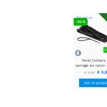
100 pièces
-50 %
E

Perel Colliers
serrage en nylon -
400 mm - noir -
€ 5,
€ 11,90
pièces
Voir le produ