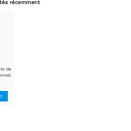
ltés récemment
ets de
ionnel
urable
it