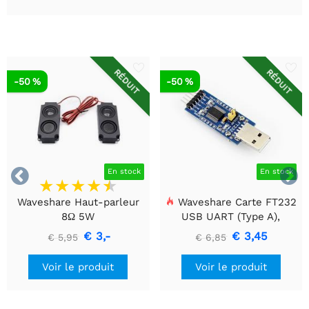
RÉDUIT
RÉDUIT
-50 %
-50 %


En stock
En stock
Waveshare Haut-parleur
Waveshare Carte FT232
8Ω 5W
USB UART (Type A),
Module de communication
€ 3,-
€ 3,45
€ 5,95
€ 6,85
USB vers TTL (UART)
Voir le produit
Voir le produit