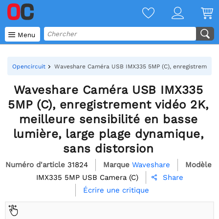

Menu
Opencircuit
Waveshare Caméra USB IMX335 5MP (C), enregistrement vid
Waveshare Caméra USB IMX335
5MP (C), enregistrement vidéo 2K,
meilleure sensibilité en basse
lumière, large plage dynamique,
sans distorsion
Numéro d'article
31824
Marque
Waveshare
Modèle
IMX335 5MP USB Camera (C)
Share

Écrire une critique