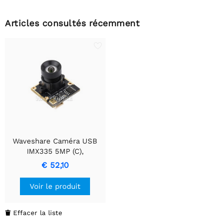
Articles consultés récemment
Waveshare Caméra USB
IMX335 5MP (C),
enregistrement vidéo 2K,
€ 52,10
meilleure sensibilité en
basse lumière, large plage
Voir le produit
dynamique, sans
distorsion
Effacer la liste
