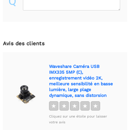
Q
Avis des clients
Waveshare Caméra USB
IMX335 5MP (C),
enregistrement vidéo 2K,
meilleure sensibilité en basse
lumière, large plage
dynamique, sans distorsion
★
★
★
★
★
Cliquez sur une étoile pour laisser
votre avis