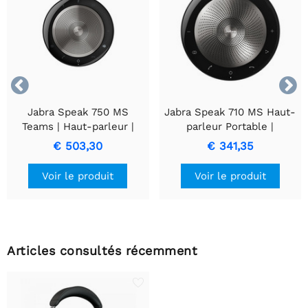


Jabra Speak 750 MS
Jabra Speak 710 MS Haut-
Teams | Haut-parleur |
parleur Portable |
Universel | USB/Bluetooth
Connectivité USB et
€ 503,30
€ 341,35
| Noir/Argenté
Bluetooth
Voir le produit
Voir le produit
Articles consultés récemment