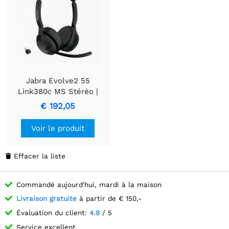
Jabra Evolve2 55
Link380c MS Stéréo |
Casque Bluetooth (ANC) |
€ 192,05
Dongle USB-C | Support
de charge | Noir
Voir le produit
Effacer la liste

Commandé aujourd'hui, mardi à la maison
Livraison gratuite
à partir de € 150,-
Évaluation du client:
4.8
/ 5
Service excellent