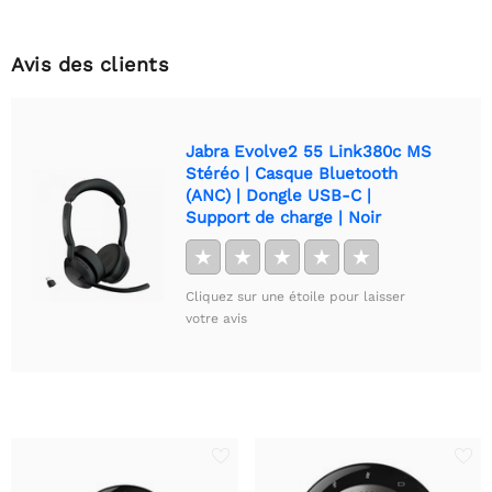
Avis des clients
Jabra Evolve2 55 Link380c MS
Stéréo | Casque Bluetooth
(ANC) | Dongle USB-C |
Support de charge | Noir
★
★
★
★
★
Cliquez sur une étoile pour laisser
votre avis