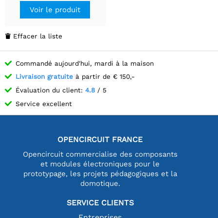
Voir le produit
Effacer la liste

Commandé aujourd'hui, mardi à la maison
Livraison gratuite
à partir de € 150,-
Évaluation du client:
4.8
/ 5
Service excellent
OPENCIRCUIT FRANCE
Opencircuit commercialise des composants
et modules électroniques pour le
prototypage, les projets pédagogiques et la
domotique.
SERVICE CLIENTS
Entreprises