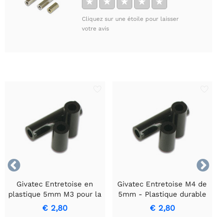
★
★
★
★
★
Cliquez sur une étoile pour laisser
votre avis


Givatec Entretoise en
Givatec Entretoise M4 de
plastique 5mm M3 pour la
5mm - Plastique durable
stabilité électronique et
fabriqué avec précision
€ 2,80
€ 2,80
mécanique