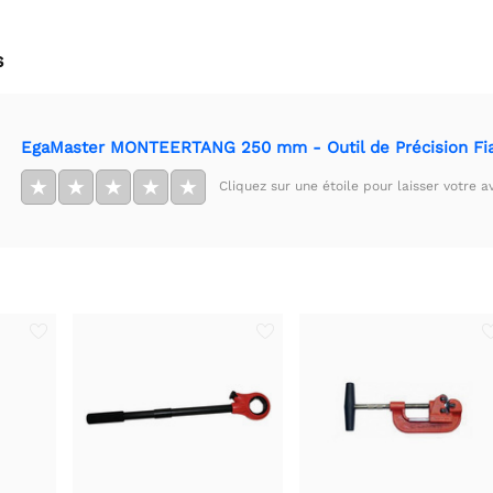
s
EgaMaster MONTEERTANG 250 mm - Outil de Précision Fi
★
★
★
★
★
Cliquez sur une étoile pour laisser votre av