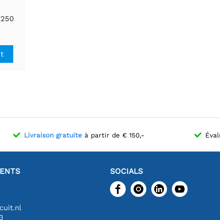
250
cision
it
Livraison gratuite
à partir de € 150,-
Éval
IENTS
SOCIALS
uit.nl
3