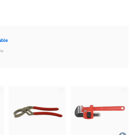
able
is