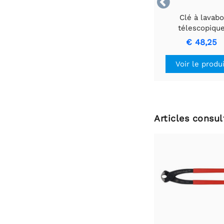

Clé à lavabo
télescopiqu
EGAMASTER - Du
€ 48,25
et à portée exten
Voir le produ
Articles consu