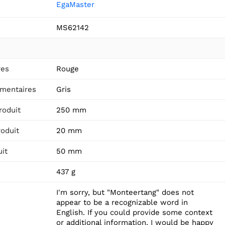
EgaMaster
MS62142
res
Rouge
mentaires
Gris
roduit
250 mm
roduit
20 mm
it
50 mm
437 g
I'm sorry, but "Monteertang" does not
appear to be a recognizable word in
English. If you could provide some context
or additional information, I would be happy