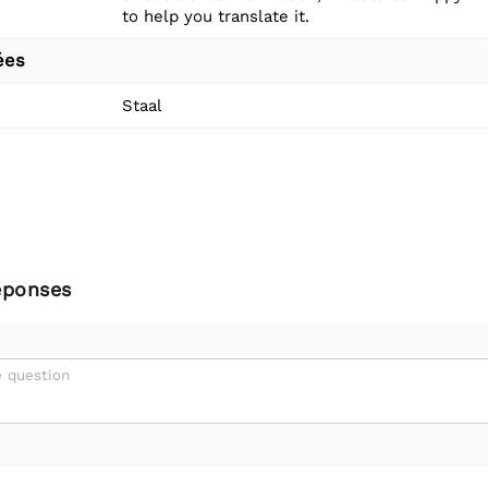
to help you translate it.
ées
Staal
éponses
 question