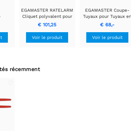
EGAMASTER RATELARM
EGAMASTER Coupe-
e
Cliquet polyvalent pour
Tuyaux pour Tuyaux e
rable
filières à tarauder
Acier jusqu'à 5/4
€ 101,25
€ 68,-
sible
pouces
it
Voir le produit
Voir le produit
ltés récemment