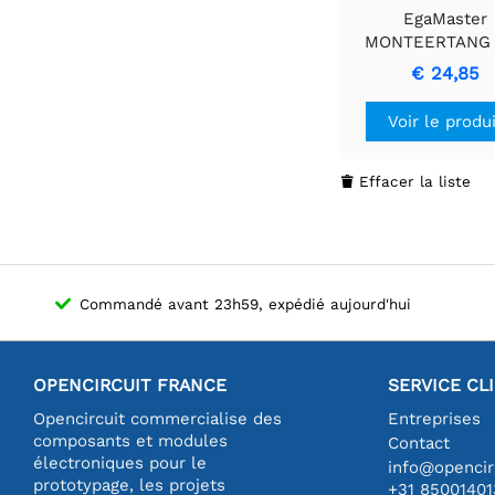
EgaMaster
MONTEERTANG 
mm - Outil de Pré
€ 24,85
Fiable
Voir le produ
Effacer la liste

Commandé avant 23h59, expédié aujourd'hui
OPENCIRCUIT FRANCE
SERVICE CL
Opencircuit commercialise des
Entreprises
composants et modules
Contact
électroniques pour le
info@opencirc
prototypage, les projets
+31 85001401