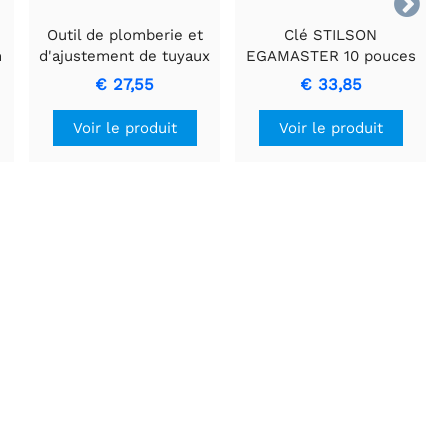

Outil de plomberie et
Clé STILSON
n
d'ajustement de tuyaux
EGAMASTER 10 pouces
EGAMASTER
€ 27,55
€ 33,85
Sanitairtang 10"
Voir le produit
Voir le produit