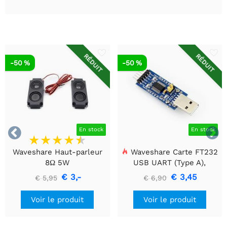
RÉDUIT
RÉDUIT
-50 %
-50 %


En stock
En stock
Waveshare Haut-parleur
Waveshare Carte FT232
8Ω 5W
USB UART (Type A),
Module de communication
€ 3,-
€ 3,45
€ 5,95
€ 6,90
USB vers TTL (UART)
Voir le produit
Voir le produit