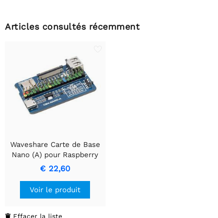
Articles consultés récemment
Waveshare Carte de Base
Nano (A) pour Raspberry
Pi Compute Module 4,
€ 22,60
même taille que le CM4.
Voir le produit
Effacer la liste
