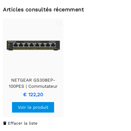
Articles consultés récemment
NETGEAR GS308EP-
100PES | Commutateur
intelligent géré | 8 ports |
€ 122,20
Ethernet Gigabit
(10/100/1000 Mbps) | PoE+
Voir le produit
(62W) | VLAN/QoS |
Compact
Effacer la liste
