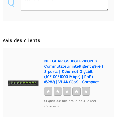
Q
Avis des clients
NETGEAR GS308EP-100PES |
Commutateur intelligent géré |
8 ports | Ethernet Gigabit
(10/100/1000 Mbps) | PoE+
(62W) | VLAN/QoS | Compact
★
★
★
★
★
Cliquez sur une étoile pour laisser
votre avis