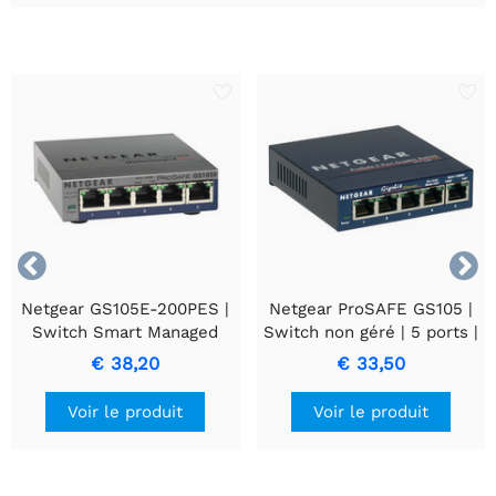


Netgear GS105E-200PES |
Netgear ProSAFE GS105 |
Switch Smart Managed
Switch non géré | 5 ports |
Plus Gigabit 5 ports |
Ethernet Gigabit
€ 38,20
€ 33,50
VLAN/QoS | Gestion Web |
(10/100/1000 Mbps) |
Compact
Bureau
Voir le produit
Voir le produit