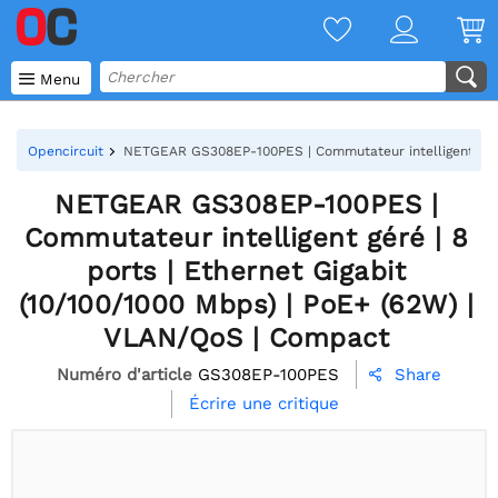

Menu
Opencircuit
NETGEAR GS308EP-100PES | Commutateur intelligent géré 
NETGEAR GS308EP-100PES |
Commutateur intelligent géré | 8
ports | Ethernet Gigabit
(10/100/1000 Mbps) | PoE+ (62W) |
VLAN/QoS | Compact
Numéro d'article
GS308EP-100PES
Share

Écrire une critique