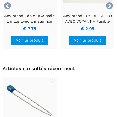


Any brand Câble RCA mâle
Any brand FUSIBLE AUTO
à mâle avec anneau noir
AVEC VOYANT - Fusible
pour un transfert de
bleu 15A
€ 3,75
€ 2,95
signal de haute qualité
Voir le produit
Voir le produit
Articles consultés récemment