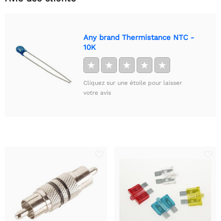
Any brand Thermistance NTC -
10K
★
★
★
★
★
Cliquez sur une étoile pour laisser
votre avis