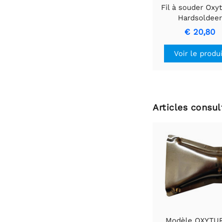
Fil à souder Oxy
Hardsoldeer
€ 20,80
Voir le produ
Articles consu
Modèle OXYTU