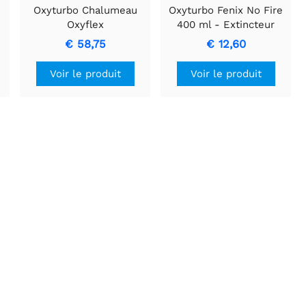
Oxyturbo Chalumeau
Oxyturbo Fenix No Fire
z
Oxyflex
400 ml - Extincteur
Compact
€ 58,75
€ 12,60
Voir le produit
Voir le produit