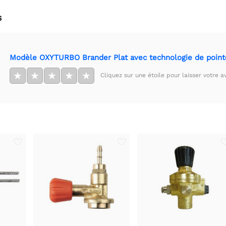
s
Modèle OXYTURBO Brander Plat avec technologie de point
★
★
★
★
★
Cliquez sur une étoile pour laisser votre av