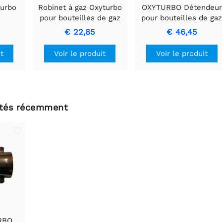
turbo
Robinet à gaz Oxyturbo
OXYTURBO Détendeur
pour bouteilles de gaz
pour bouteilles de ga
jetables
Mignon
€ 22,85
€ 46,45
it
Voir le produit
Voir le produit
ltés récemment
RBO