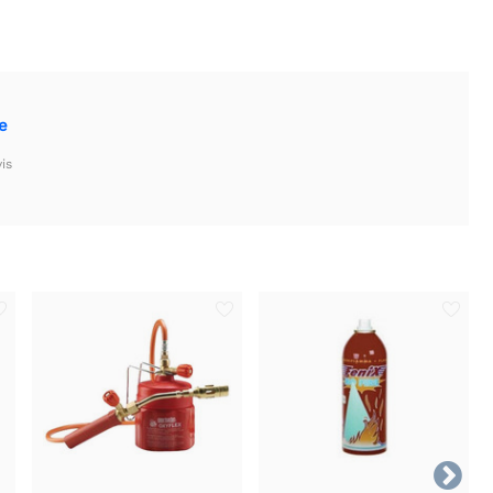
e
is
