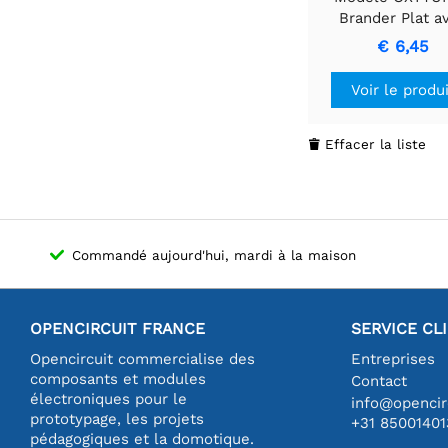
Brander Plat a
technologie de p
€ 6,45
Voir le produ
Effacer la liste

Commandé aujourd'hui, mardi à la maison
OPENCIRCUIT FRANCE
SERVICE CL
Opencircuit commercialise des
Entreprises
composants et modules
Contact
électroniques pour le
info@opencirc
prototypage, les projets
+31 85001401
pédagogiques et la domotique.