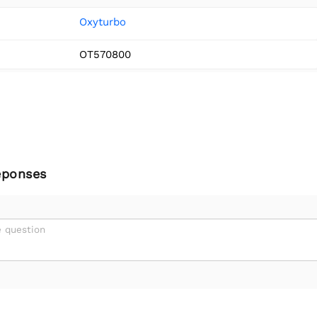
Oxyturbo
OT570800
éponses
 question