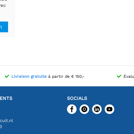
vec
ointe
it
Livraison gratuite
à partir de € 150,-
Évalu
IENTS
SOCIALS
uit.nl
3