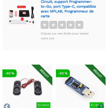
Circuit, support Programmer-
to-Go, port Type-C, compatible
avec MPLAB, Programmeur de
carte
★
★
★
★
★
Cliquez sur une étoile pour laisser
votre avis
RÉDUIT
RÉDUIT
-50 %
-50 %


En stock
En stock