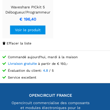
Waveshare PICkit 5
Débogueur/Programmeur
In-Circuit, support
€ 196,40
Programmer-to-Go, port
Type-C, compatible avec
Voir le produit
MPLAB, Programmeur de
carte
Effacer la liste

Commandé aujourd'hui, mardi à la maison
Livraison gratuite
à partir de € 150,-
Évaluation du client:
4.8
/ 5
Service excellent
OPENCIRCUIT FRANCE
Opencircuit commercialise des composants
et modules électroniques pour le