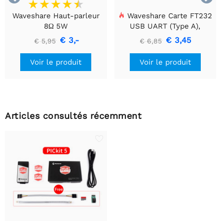
Waveshare Haut-parleur
Waveshare Carte FT232
8Ω 5W
USB UART (Type A),
Module de communication
€ 3,-
€ 3,45
€ 5,95
€ 6,85
USB vers TTL (UART)
Voir le produit
Voir le produit
Articles consultés récemment