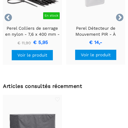


En stock
Perel Colliers de serrage
Perel Détecteur de
en nylon - 7,6 x 400 mm -
Mouvement PIR - À
noir - 100 pièces
encastrer avec Détection
€ 5,95
€ 14,-
€ 11,90
de Mouvement & Design
Encastré
Voir le produit
Voir le produit
Articles consultés récemment