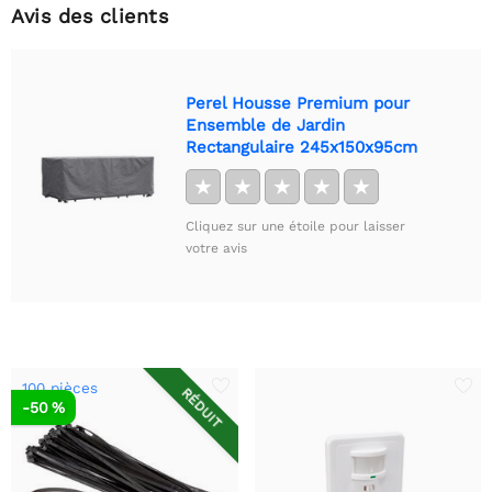
Avis des clients
Perel Housse Premium pour
Ensemble de Jardin
Rectangulaire 245x150x95cm
★
★
★
★
★
Cliquez sur une étoile pour laisser
votre avis
100 pièces
RÉDUIT
-50 %