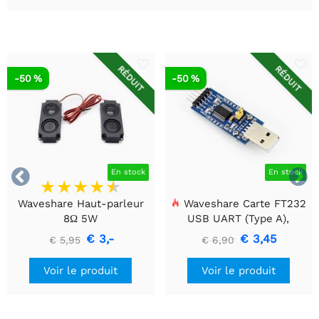
RÉDUIT
RÉDUIT
-50 %
-50 %


En stock
En stock
Waveshare Haut-parleur
Waveshare Carte FT232
8Ω 5W
USB UART (Type A),
Module de communication
€ 3,-
€ 3,45
€ 5,95
€ 6,90
USB vers TTL (UART)
Voir le produit
Voir le produit