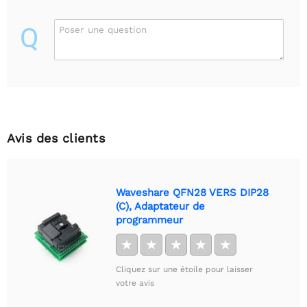
Q
Poser une question
Avis des clients
Waveshare QFN28 VERS DIP28
(C), Adaptateur de
programmeur
★
★
★
★
★
Cliquez sur une étoile pour laisser
votre avis