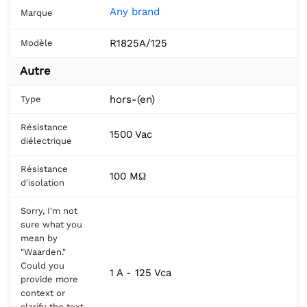
Any brand
Marque
R1825A/125
Modèle
Autre
hors-(en)
Type
Résistance
1500 Vac
diélectrique
Résistance
100 MΩ
d'isolation
Sorry, I'm not
sure what you
mean by
"Waarden."
Could you
1 A - 125 Vca
provide more
context or
clarify the text