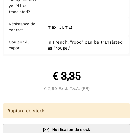
you'd like
translated?
Résistance de
max. 30mΩ
contact
In French, "rood" can be translated
Couleur du
as "rouge."
capot
€ 3,35
€ 2,80
Excl. T.V.A. (FR)
Rupture de stock
Notification de stock