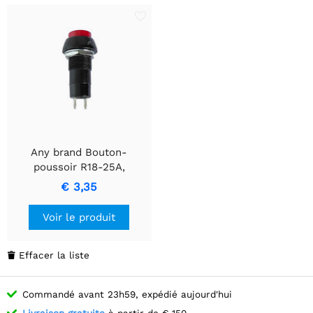
Any brand Bouton-
poussoir R18-25A,
mécanisme OFF-(ON),
€ 3,35
rouge
Voir le produit
Effacer la liste

Commandé avant 23h59, expédié aujourd'hui