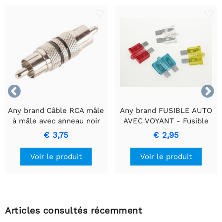


Any brand Câble RCA mâle
Any brand FUSIBLE AUTO
à mâle avec anneau noir
AVEC VOYANT - Fusible
pour un transfert de
bleu 15A
€ 3,75
€ 2,95
signal de haute qualité
Voir le produit
Voir le produit
Articles consultés récemment