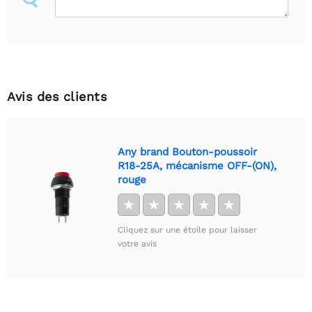
Avis des clients
Any brand Bouton-poussoir
R18-25A, mécanisme OFF-(ON),
rouge
★
★
★
★
★
Cliquez sur une étoile pour laisser
votre avis