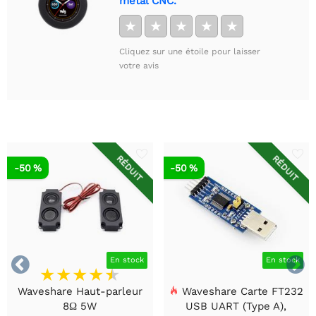
métal CNC.
★
★
★
★
★
Cliquez sur une étoile pour laisser
votre avis
RÉDUIT
RÉDUIT
-50 %
-50 %


En stock
En stock
Waveshare Haut-parleur
Waveshare Carte FT232
8Ω 5W
USB UART (Type A),