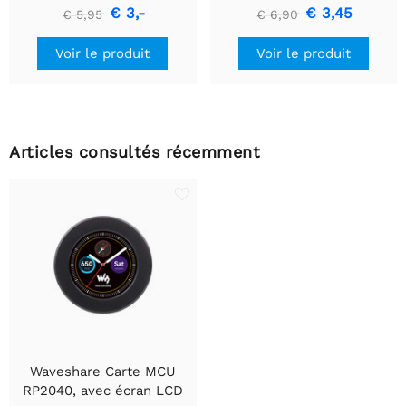
Module de communication
€ 3,-
€ 3,45
€ 5,95
€ 6,90
USB vers TTL (UART)
Voir le produit
Voir le produit
Articles consultés récemment
Waveshare Carte MCU
RP2040, avec écran LCD