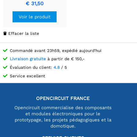
rond de 1,28 pouce,
€ 31,50
capteur accéléromètre et
gyroscope, avec boîtier en
Voir le produit
métal CNC.
Effacer la liste

Commandé avant 23h59, expédié aujourd'hui
Livraison gratuite
à partir de € 150,-
Évaluation du client:
4.8
/ 5
Service excellent
OPENCIRCUIT FRANCE
Opencircuit commercialise des composants
et modules électroniques pour le
prototypage, les projets pédagogiques et la
domotique.