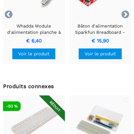


Whadda Module
Bâton d'alimentation
d'alimentation planche à
Sparkfun Breadboard -
pain 3.3V / 5V
5V/3,3V
€ 6,40
€ 15,90
Voir le produit
Voir le produit
Produits connexes
RÉDUIT
-50 %