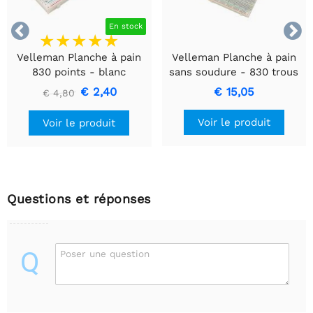


En stock
Velleman Planche à pain
Velleman Planche à pain
830 points - blanc
sans soudure - 830 trous
+ fils de liaison - 140 pcs
€ 2,40
€ 15,05
€ 4,80
Voir le produit
Voir le produit
Questions et réponses
Q
Poser une question