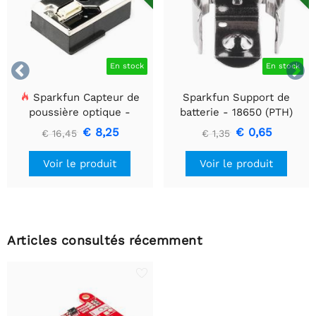


En stock
En stock
Sparkfun Capteur de
Sparkfun Support de
poussière optique -
batterie - 18650 (PTH)
GP2Y1010AU0F
€ 8,25
€ 0,65
€ 16,45
€ 1,35
Voir le produit
Voir le produit
Articles consultés récemment