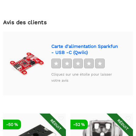
Avis des clients
Carte d'alimentation Sparkfun
- USB -C (Qwiic)
★
★
★
★
★
Cliquez sur une étoile pour laisser
votre avis
RÉDUIT
RÉDUIT
-50 %
-52 %