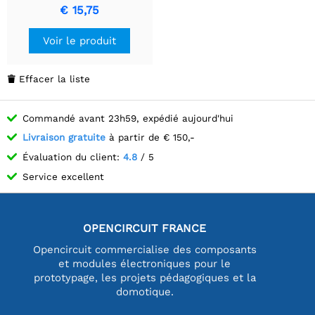
robuste et polyvalente
€ 15,75
Voir le produit
Effacer la liste

Commandé avant 23h59, expédié aujourd'hui
Livraison gratuite
à partir de € 150,-
Évaluation du client:
4.8
/ 5
Service excellent
OPENCIRCUIT FRANCE
Opencircuit commercialise des composants
et modules électroniques pour le
prototypage, les projets pédagogiques et la
domotique.