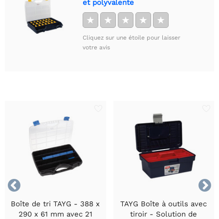
et polyvalente
★
★
★
★
★
Cliquez sur une étoile pour laisser
votre avis


Boîte de tri TAYG - 388 x
TAYG Boîte à outils avec
290 x 61 mm avec 21
tiroir - Solution de