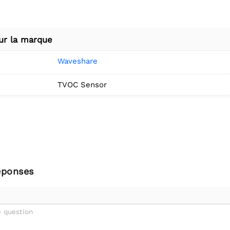
ur la marque
Waveshare
TVOC Sensor
éponses
 question