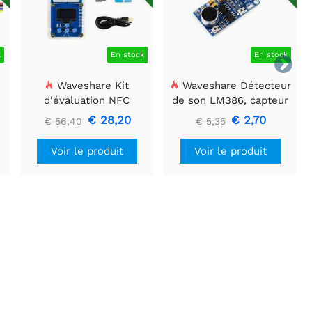
k
En stock
En stock

Waveshare Kit
Waveshare Détecteur
d'évaluation NFC
de son LM386, capteur
l
ST25R3911B, lecteur
de son, compatible avec
€ 28,20
€ 2,70
€ 56,40
€ 5,35
NFC + carte TF + câble
Arduino.
USB
Voir le produit
Voir le produit