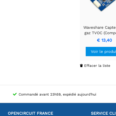
Waveshare Capte
gaz TVOC (Comp
Organiques Vola
€ 13,40
Totaux), Haut
Sensibilité, Fai
Voir le produ
Consommati
d'Énergie, Lon
Durée de Vie, Ta
Effacer la liste

Compacte.
Commandé avant 23h59, expédié aujourd'hui
OPENCIRCUIT FRANCE
SERVICE CL