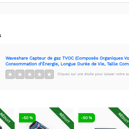
s
Waveshare Capteur de gaz TVOC (Composés Organiques Volat
Consommation d'Énergie, Longue Durée de Vie, Taille Com
★
★
★
★
★
Cliquez sur une étoile pour laisser votre av
RÉDUIT
RÉDUIT
RÉDUI
-50 %
-50 %