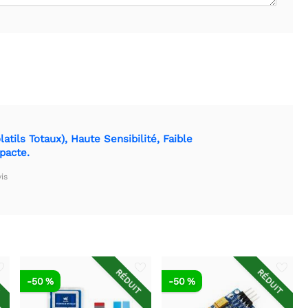
ils Totaux), Haute Sensibilité, Faible
pacte.
is
T
RÉDUIT
RÉDUIT
-50 %
-50 %