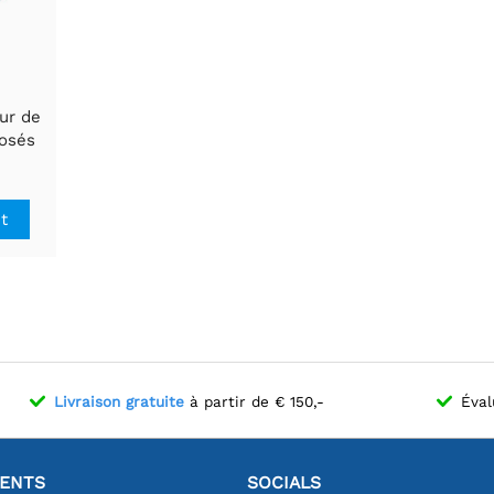
ur de
osés
tils
e
ble
it
on
gue
ille
Livraison gratuite
à partir de € 150,-
Éval
IENTS
SOCIALS