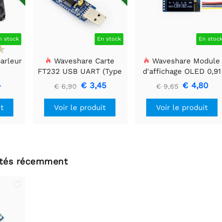
n stock
En stock
En stoc
arleur
Waveshare Carte
Waveshare Module
FT232 USB UART (Type
d'affichage OLED 0,91
A), Module de
pouces, 128x32, Généra
-
€ 3,45
€ 4,80
€ 6,90
€ 9,65
communication USB
vers TTL (UART)
it
Voir le produit
Voir le produit
ltés récemment