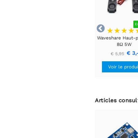
E

Waveshare Haut-p
8Ω 5W
€ 3,
€ 5,95
Voir le produ
Articles consu