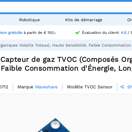
Robotique
Kits de démarrage
Or
ison gratuite
à partir de € 150,-
Évaluation du client:
4.8
/ 
niques Volatils Totaux), Haute Sensibilité, Faible Consommation 
Capteur de gaz TVOC (Composés Orga
, Faible Consommation d'Énergie, Lon
0712
Marque
Waveshare
Modèle
TVOC Sensor
S
