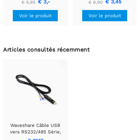
€ 3,-
€ 3,45
€ 5,95
€ 6,90
USB vers TTL (UART)
Voir le produit
Voir le produit
Articles consultés récemment
Waveshare Câble USB
vers RS232/485 Série,
Puce Originale FT232RNL,