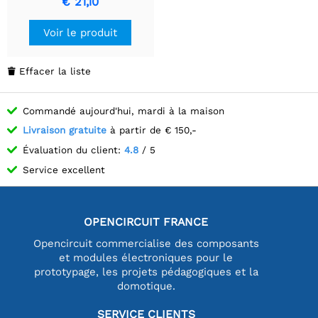
€ 21,10
Indicateurs d'Alimentation
et de Signal Intégrés,
Voir le produit
Compatible Multi-OS &
Multi-appareils.
Effacer la liste

Commandé aujourd'hui, mardi à la maison
Livraison gratuite
à partir de € 150,-
Évaluation du client:
4.8
/ 5
Service excellent
OPENCIRCUIT FRANCE
Opencircuit commercialise des composants
et modules électroniques pour le
prototypage, les projets pédagogiques et la
domotique.
SERVICE CLIENTS