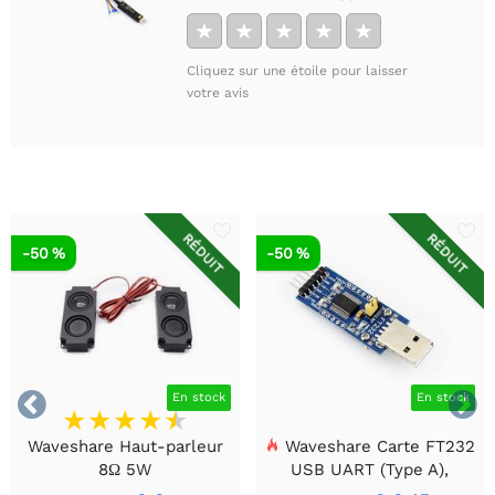
★
★
★
★
★
Cliquez sur une étoile pour laisser
votre avis
RÉDUIT
RÉDUIT
-50 %
-50 %


En stock
En stock
Waveshare Haut-parleur
Waveshare Carte FT232
8Ω 5W
USB UART (Type A),
Module de communication