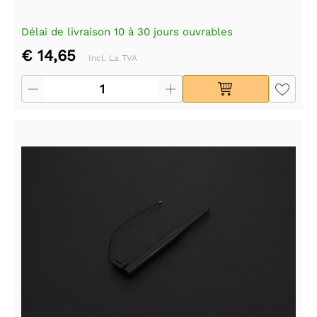
Délai de livraison 10 à 30 jours ouvrables
€ 14,65
Incl. La TVA