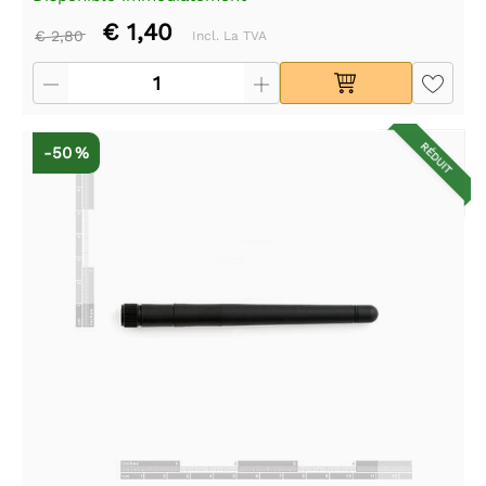
€ 1,40
€ 2,80
Incl. La TVA
RÉDUIT
-50 %