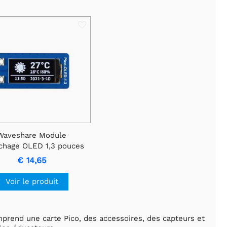
Waveshare Module
ichage OLED 1,3 pouces
Raspberry Pi Pico, 64 ×
€ 14,65
128, SPI/I2C
Voir le produit
mprend une carte Pico, des accessoires, des capteurs et