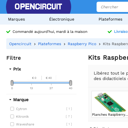
Marques
Électronique
Plateformes
Commandé aujourd'hui, mardi à la maison
Livraiso
Opencircuit
Plateformes
Raspberry Pico
Kits Raspber
Kits Raspber
Filtre
Prix
Libérez tout le 
des didacticiels
€ 0
€ 40
0
13
27
40
Marque
Cytron
[ 1 ]
Planches Raspberry Pico
Kitronik
[ 7 ]
Waveshare
[ 1 ]