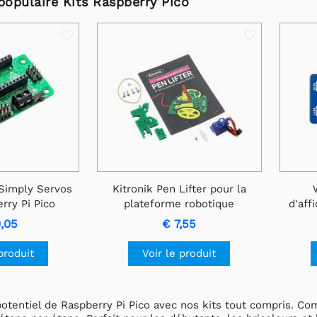
populaire Kits Raspberry Pico
 Simply Servos
Kitronik Pen Lifter pour la
rry Pi Pico
plateforme robotique
d'aff
autonome pour Pico
pour 
0,05
€ 7,55
produit
Voir le produit
potentiel de Raspberry Pi Pico avec nos kits tout compris. Co