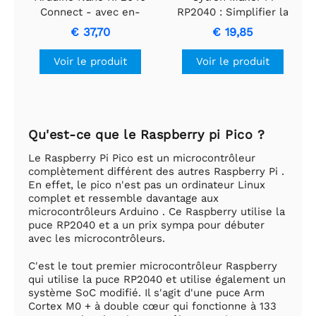
Connect - avec en-
RP2040 : Simplifier la
têtes
robotique avec le
€ 37,70
€ 19,85
Raspberry Pi ®
RP2040
Voir le produit
Voir le produit
Qu'est-ce que le Raspberry pi Pico ?
Le Raspberry Pi Pico est un microcontrôleur
complètement différent des autres Raspberry Pi .
En effet, le pico n'est pas un ordinateur Linux
complet et ressemble davantage aux
microcontrôleurs Arduino . Ce Raspberry utilise la
puce RP2040 et a un prix sympa pour débuter
avec les microcontrôleurs.
C'est le tout premier microcontrôleur Raspberry
qui utilise la puce RP2040 et utilise également un
système SoC modifié. Il s'agit d'une puce Arm
Cortex M0 + à double cœur qui fonctionne à 133