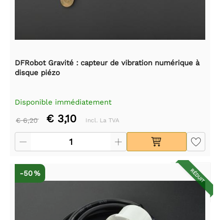
DFRobot Gravité : capteur de vibration numérique à
disque piézo
Disponible immédiatement
€ 3,10
€ 6,20
Incl. La TVA
RÉDUIT
-50 %