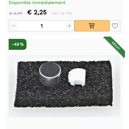
Disponible immédiatement
€ 2,25
€ 4,45
Incl. La TVA
RÉDUIT
-49 %