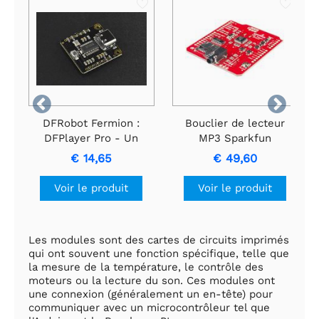


DFRobot Fermion :
Bouclier de lecteur
DFPlayer Pro - Un
MP3 Sparkfun
mini lecteur MP3 avec
€ 14,65
€ 49,60
stockage intégré de
128 Mo (Breakout)
Voir le produit
Voir le produit
Les modules sont des cartes de circuits imprimés
qui ont souvent une fonction spécifique, telle que
la mesure de la température, le contrôle des
moteurs ou la lecture du son. Ces modules ont
une connexion (généralement un en-tête) pour
communiquer avec un microcontrôleur tel que