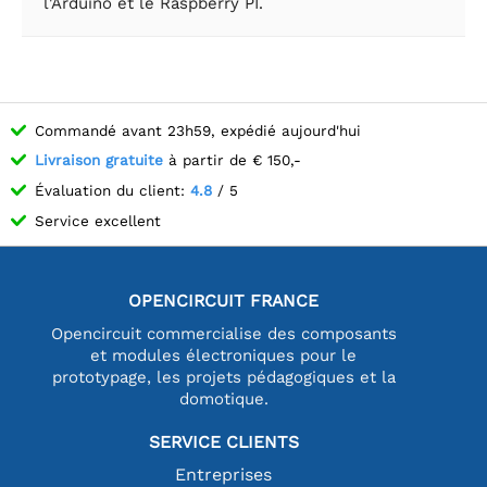
l'Arduino et le Raspberry PI.
Commandé avant 23h59, expédié aujourd'hui
Livraison gratuite
à partir de € 150,-
Évaluation du client:
4.8
/ 5
Service excellent
OPENCIRCUIT FRANCE
Opencircuit commercialise des composants
et modules électroniques pour le
prototypage, les projets pédagogiques et la
domotique.
SERVICE CLIENTS
Entreprises