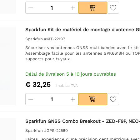
Sparkfun Kit de matériel de montage d'antenne 
Sparkfun #KIT-22197
Sécurisez vos antennes GNSS multibandes avec le ki
Assemblage facile pour les antennes SPK6618H ou TOP1
supports pour tuyaux.
Délai de livraison 5 à 10 jours ouvrables
€ 32,25
Incl. La TVA
Sparkfun GNSS Combo Breakout - ZED-F9P, NEO-
Sparkfun #GPS-22560
Faites l'expérience d'une précision centimétrique a