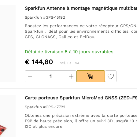
Sparkfun Antenne à montage magnétique multib
Sparkfun #GPS-15192
Boostez les performances de votre récepteur GPS/G
Sparkfun . Idéal pour les environnements difficiles, 
GPS, GLONASS, Galileo et BeiDou.
Délai de livraison 5 à 10 jours ouvrables
€ 144,80
Incl. La TVA
Carte porteuse Sparkfun MicroMod GNSS (ZED-F9
Sparkfun #GPS-17722
Obtenez une précision extrême avec la carte porteu
F9P de haute précision, il offre un suivi 3D jusqu'à 
I2C et plus encore.