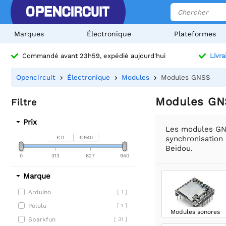
Marques
Électronique
Plateformes
Commandé avant 23h59, expédié aujourd'hui
Livra
Opencircuit
Électronique
Modules
Modules GNSS
Modules GN
Filtre
Prix
Les modules GNS
synchronisation
€ 0
€ 940
Beidou.
0
313
627
940
Marque
Arduino
[ 1 ]
Pololu
[ 1 ]
Modules sonores
Sparkfun
[ 31 ]