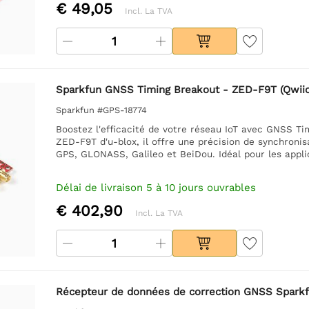
€ 49,05
Incl. La TVA
Sparkfun GNSS Timing Breakout - ZED-F9T (Qwiic
Sparkfun #GPS-18774
Boostez l'efficacité de votre réseau IoT avec GNSS T
ZED-F9T d'u-blox, il offre une précision de synchronis
GPS, GLONASS, Galileo et BeiDou. Idéal pour les appli
Délai de livraison 5 à 10 jours ouvrables
€ 402,90
Incl. La TVA
Récepteur de données de correction GNSS Sparkf