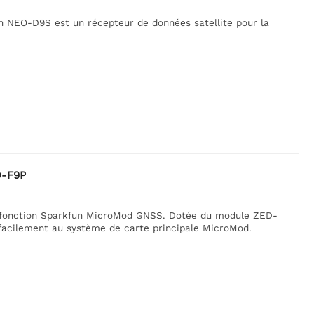
 NEO-D9S est un récepteur de données satellite pour la
D-F9P
e fonction Sparkfun MicroMod GNSS. Dotée du module ZED-
e facilement au système de carte principale MicroMod.