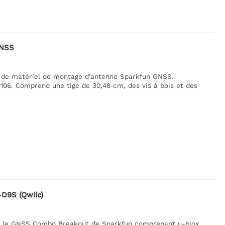
GNSS
t de matériel de montage d'antenne Sparkfun GNSS.
06. Comprend une tige de 30,48 cm, des vis à bois et des
D9S (Qwiic)
vec le GNSS Combo Breakout de Sparkfun comprenant u-blox