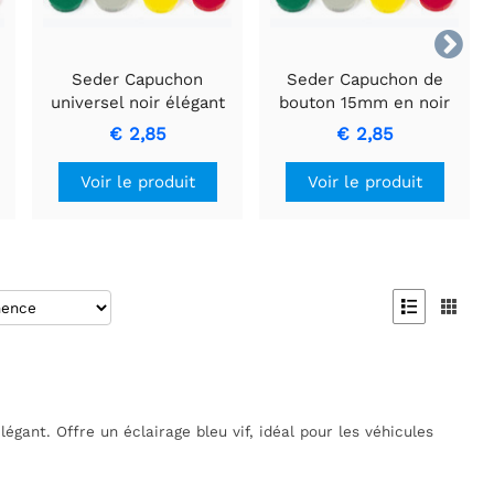

Seder Capuchon
Seder Capuchon de
universel noir élégant
bouton 15mm en noir
15mm
élégant avec flèche
€ 2,85
€ 2,85
blanche
Voir le produit
Voir le produit


ant. Offre un éclairage bleu vif, idéal pour les véhicules