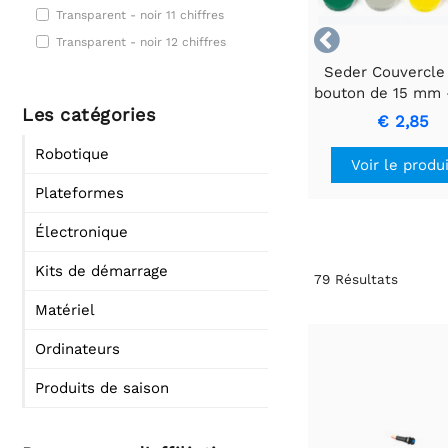
Transparent - noir 11 chiffres

Transparent - noir 12 chiffres
Seder Couvercle
bouton de 15 mm 
Les catégories
avec ligne bla
€ 2,85
Robotique
Voir le produ
Plateformes
Électronique
Kits de démarrage
79
Résultats
Matériel
Ordinateurs
Produits de saison