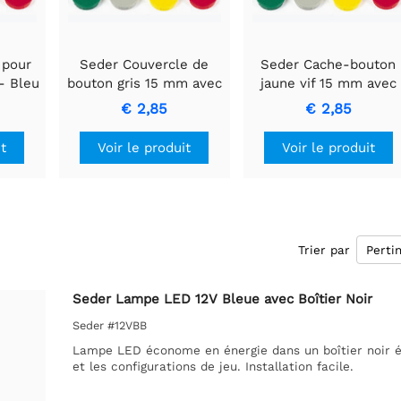
 pour
Seder Couvercle de
Seder Cache-bouton
- Bleu
bouton gris 15 mm avec
jaune vif 15 mm avec
nche
prise sécurisée et
flèche blanche
€ 2,85
€ 2,85
durabilité.
it
Voir le produit
Voir le produit
Trier par
Seder Lampe LED 12V Bleue avec Boîtier Noir
Seder #12VBB
Lampe LED économe en énergie dans un boîtier noir élég
et les configurations de jeu. Installation facile.