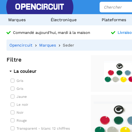
Marques
Électronique
Plateformes
Commandé aujourd'hui, mardi à la maison
Livraiso
Opencircuit
Marques
Seder
Filtre
La couleur
Gris
Gris
Jaune
Le noir
Noir
Rouge
Transparent - blanc 12 chiffres