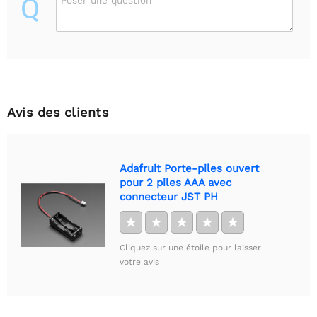
Q
Poser une question
Avis des clients
Adafruit Porte-piles ouvert
pour 2 piles AAA avec
connecteur JST PH
★
★
★
★
★
Cliquez sur une étoile pour laisser
votre avis