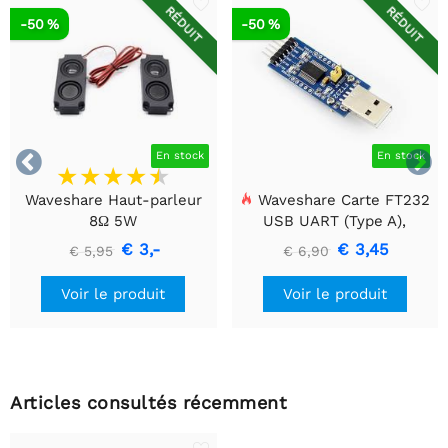
RÉDUIT
RÉDUIT
-50 %
-50 %


En stock
En stock
Waveshare Haut-parleur
Waveshare Carte FT232
8Ω 5W
USB UART (Type A),
Module de communication
€ 3,-
€ 3,45
€ 5,95
€ 6,90
USB vers TTL (UART)
Voir le produit
Voir le produit
Articles consultés récemment