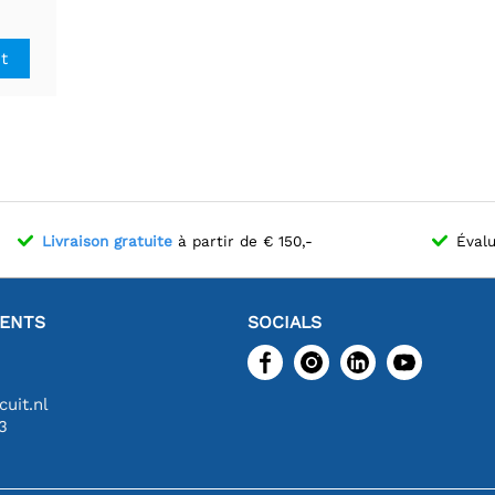
eakout
it
Livraison gratuite
à partir de € 150,-
Évalu
IENTS
SOCIALS
uit.nl
3