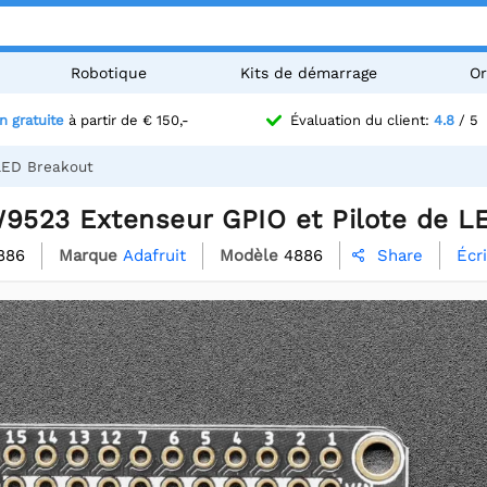
Robotique
Kits de démarrage
Or
n gratuite
à partir de € 150,-
Évaluation du client:
4.8
/ 5
 LED Breakout
W9523 Extenseur GPIO et Pilote de L
886
Marque
Adafruit
Modèle
4886
Écr
Share
