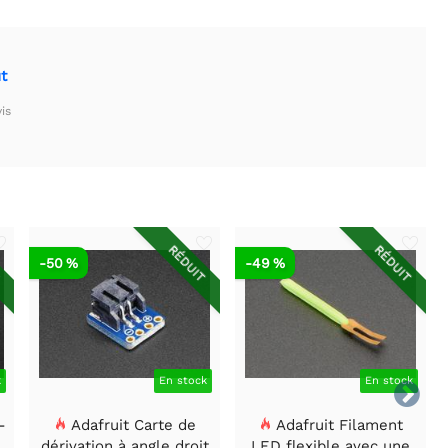
t
is
T
RÉDUIT
RÉDUIT
-50 %
-49 %
k
En stock
En stock

-
Adafruit Carte de
Adafruit Filament
dérivation à angle droit
LED flexible avec une