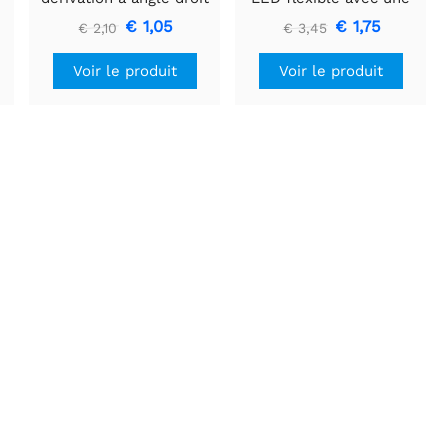
CMS à 2 broches JST-
seule connexion - 3V 25
€ 1,05
€ 1,75
€ 2,10
€ 3,45
PH
mm de long - Vert
Voir le produit
Voir le produit