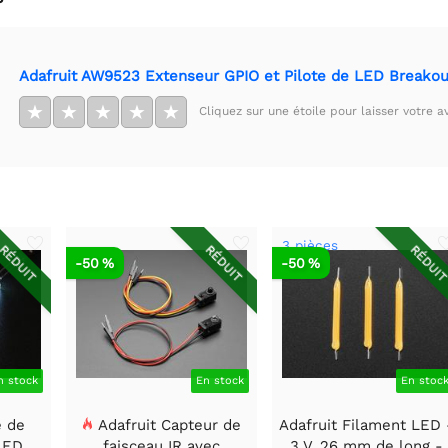
Adafruit AW9523 Extenseur GPIO et Pilote de LED Breakou
★
★
★
★
★
Cliquez sur une étoile pour laisser votre av
3 pièces
RÉDUIT
RÉDUIT
RÉDUI
-50 %
-50 %
n stock
En stock
En stoc
e de
Adafruit Capteur de
Adafruit Filament LED 
 LED
faisceau IR avec
3 V, 26 mm de long -