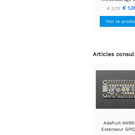
blanc - Petit 12
€ 1,3
€ 2,70
40 mm
Voir le produ
Articles consu
Adafruit AW95
Extenseur GPIO