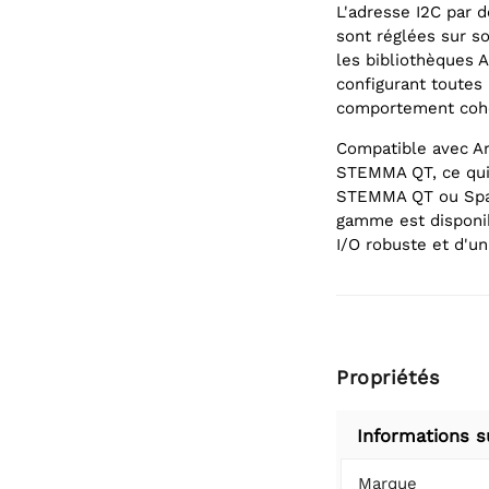
L'adresse I2C par d
sont réglées sur s
les bibliothèques A
configurant toutes
comportement cohér
Compatible avec Ar
STEMMA QT, ce qui 
STEMMA QT ou Spark
gamme est disponib
I/O robuste et d'u
Propriétés
Informations s
Marque