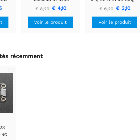
 mm x
embouts de câble de
Blanc chaud (lot de 3)
5
€ 4,10
€ 3,10
€ 8,20
€ 6,20
qualité supérieure -
LED 5 mm
it
Voir le produit
Voir le produit
ltés récemment
23
 et