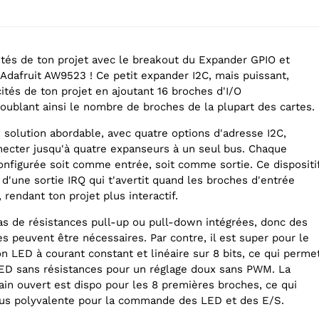
lités de ton projet avec le breakout du Expander GPIO et
Adafruit AW9523 ! Ce petit expander I2C, mais puissant,
ités de ton projet en ajoutant 16 broches d'I/O
oublant ainsi le nombre de broches de la plupart des cartes.
solution abordable, avec quatre options d'adresse I2C,
ecter jusqu'à quatre expanseurs à un seul bus. Chaque
onfigurée soit comme entrée, soit comme sortie. Ce dispositi
d'une sortie IRQ qui t'avertit quand les broches d'entrée
 rendant ton projet plus interactif.
as de résistances pull-up ou pull-down intégrées, donc des
s peuvent être nécessaires. Par contre, il est super pour le
n LED à courant constant et linéaire sur 8 bits, ce qui perme
ED sans résistances pour un réglage doux sans PWM. La
ain ouvert est dispo pour les 8 premières broches, ce qui
 plus polyvalente pour la commande des LED et des E/S.