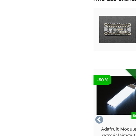
-50 %
E

Adafruit Modul
rétroéclairage