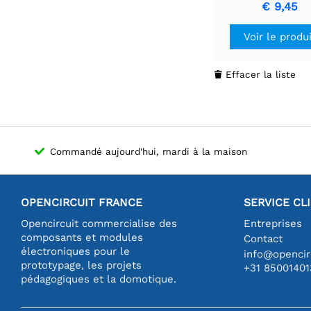
Pilote de LED Br
€ 9,45
Voir le produ
Effacer la liste

Commandé aujourd'hui, mardi à la maison
OPENCIRCUIT FRANCE
SERVICE CL
Opencircuit commercialise des
Entreprises
composants et modules
Contact
électroniques pour le
info@opencirc
prototypage, les projets
+31 85001401
pédagogiques et la domotique.