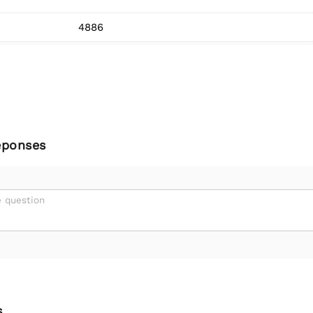
4886
éponses
 question
s