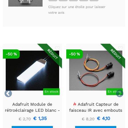
Cliquez sur une étoile pour laisser
votre avis
RÉDUIT
RÉDUIT
-50 %
-50 %


En stock
En stock
Adafruit Module de
Adafruit Capteur de
rétroéclairage LED blanc -
faisceau IR avec embouts
Petit 12 mm x 40 mm
de câble de qualité
€ 1,35
€ 4,10
€ 2,70
€ 8,20
supérieure - LED 5 mm