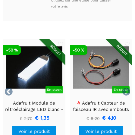
Cliquez sur une étoile pour laisser
votre avis
RÉDUIT
RÉDUIT
-50 %
-50 %


En stock
En stock
Adafruit Module de
Adafruit Capteur de
rétroéclairage LED blanc -
faisceau IR avec embouts
Petit 12 mm x 40 mm
de câble de qualité
€ 1,35
€ 4,10
€ 2,70
€ 8,20
supérieure - LED 5 mm
Voir le produit
Voir le produit