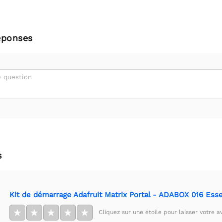
éponses
 question
s
Kit de démarrage Adafruit Matrix Portal - ADABOX 016 Esse
★
★
★
★
★
Cliquez sur une étoile pour laisser votre av