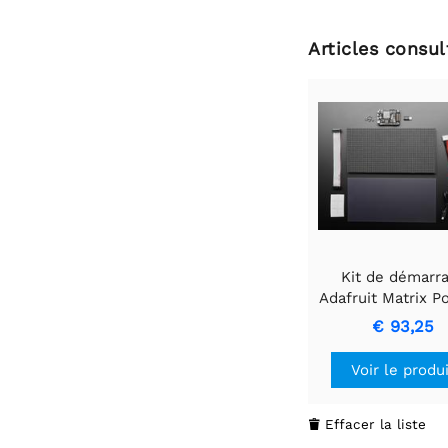
Articles consu
Kit de démarr
Adafruit Matrix Po
ADABOX 016 Essen
€ 93,25
Voir le produ
Effacer la liste
