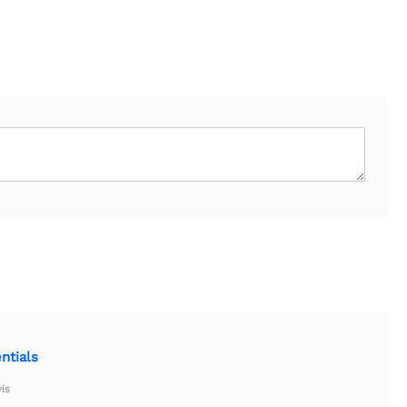
ntials
is