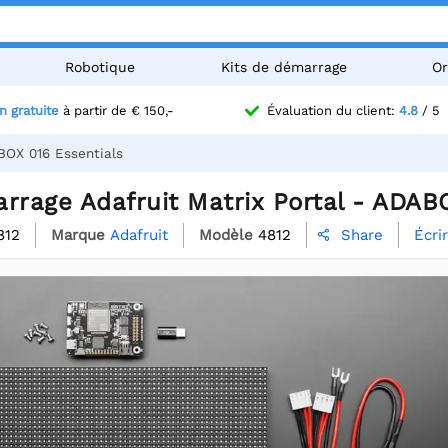
Robotique
Kits de démarrage
Or
n gratuite
à partir de € 150,-
Évaluation du client:
4.8
/ 5
BOX 016 Essentials
rrage Adafruit Matrix Portal - ADAB
812
Marque
Adafruit
Modèle
4812
Écri
Share
