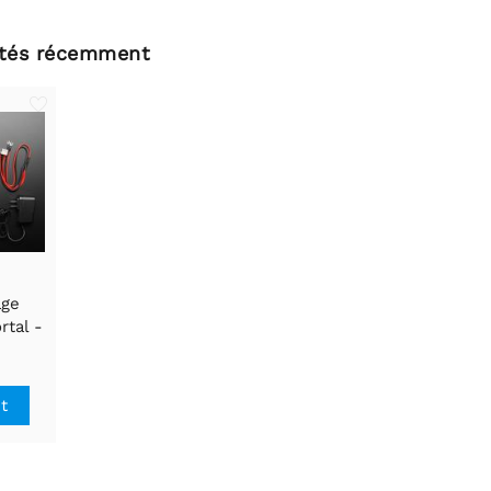
ltés récemment
age
rtal -
tials
it