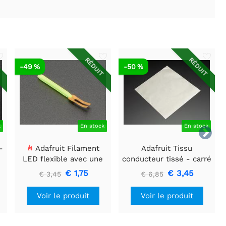
T
RÉDUIT
RÉDUIT
-49 %
-50 %
k
En stock
En stock

-
Adafruit Filament
Adafruit Tissu
LED flexible avec une
conducteur tissé - carré
seule connexion - 3V 25
de 20 cm
€ 1,75
€ 3,45
€ 3,45
€ 6,85
mm de long - Vert
Voir le produit
Voir le produit