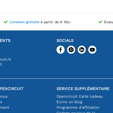
Livraison gratuite
à partir de € 150,-
Évalu
IENTS
SOCIALS
uit.nl
3
PENCIRCUIT
SERVICE SUPPLÉMENTAIRE
nous
Opencircuit Carte cadeau
es
Écrire un blog
iment
Programme d'affiliation
Codage couleur de la