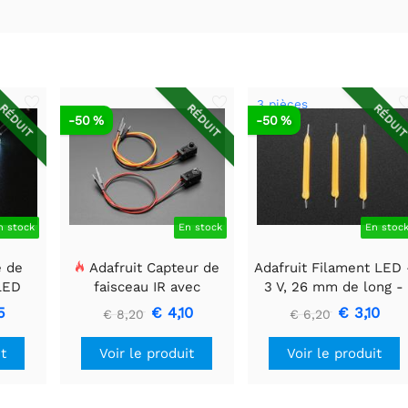
3 pièces
RÉDUIT
RÉDUIT
RÉDUI
-50 %
-50 %
n stock
En stock
En stoc
e de
Adafruit Capteur de
Adafruit Filament LED 
 LED
faisceau IR avec
3 V, 26 mm de long -
 mm x
embouts de câble de
Blanc chaud (lot de 3)
5
€ 4,10
€ 3,10
€ 8,20
€ 6,20
qualité supérieure -
LED 5 mm
it
Voir le produit
Voir le produit