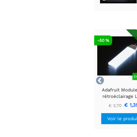
-50 %
E

Adafruit Modul
rétroéclairage
blanc - Petit 12
€ 1,3
€ 2,70
40 mm
Voir le produ