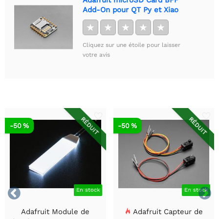
Adafruit microSD Card BFF
Add-On pour QT Py et Xiao
★
★
★
★
★
Cliquez sur une étoile pour laisser
votre avis
RÉDUIT
RÉDUIT
-50 %
-50 %


En stock
En stock
Adafruit Module de
Adafruit Capteur de