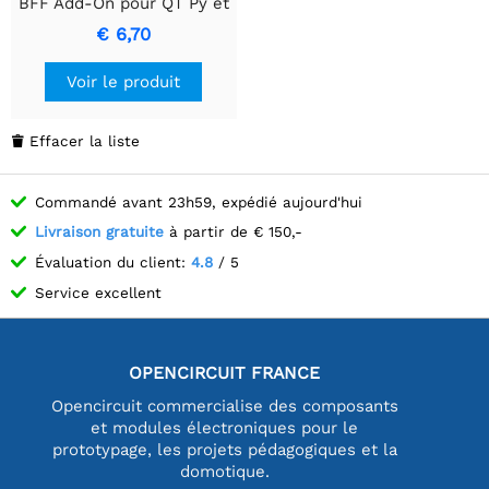
BFF Add-On pour QT Py et
Xiao
€ 6,70
Voir le produit
Effacer la liste

Commandé avant 23h59, expédié aujourd'hui
Livraison gratuite
à partir de € 150,-
Évaluation du client:
4.8
/ 5
Service excellent
OPENCIRCUIT FRANCE
Opencircuit commercialise des composants
et modules électroniques pour le
prototypage, les projets pédagogiques et la
domotique.