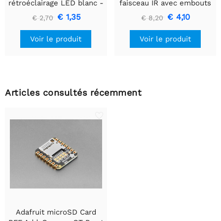
rétroéclairage LED blanc -
faisceau IR avec embouts
Petit 12 mm x 40 mm
de câble de qualité
€ 1,35
€ 4,10
€ 2,70
€ 8,20
supérieure - LED 5 mm
Voir le produit
Voir le produit
Articles consultés récemment
Adafruit microSD Card