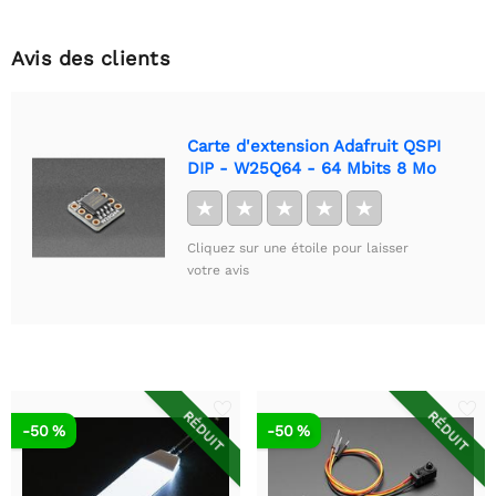
Avis des clients
Carte d'extension Adafruit QSPI
DIP - W25Q64 - 64 Mbits 8 Mo
★
★
★
★
★
Cliquez sur une étoile pour laisser
votre avis
RÉDUIT
RÉDUIT
-50 %
-50 %