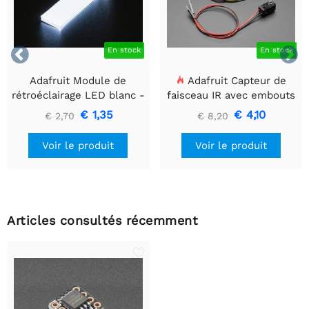


En stock
En stock
Adafruit Module de
Adafruit Capteur de
rétroéclairage LED blanc -
faisceau IR avec embouts
Petit 12 mm x 40 mm
de câble de qualité
€ 1,35
€ 4,10
€ 2,70
€ 8,20
supérieure - LED 5 mm
Voir le produit
Voir le produit
Articles consultés récemment