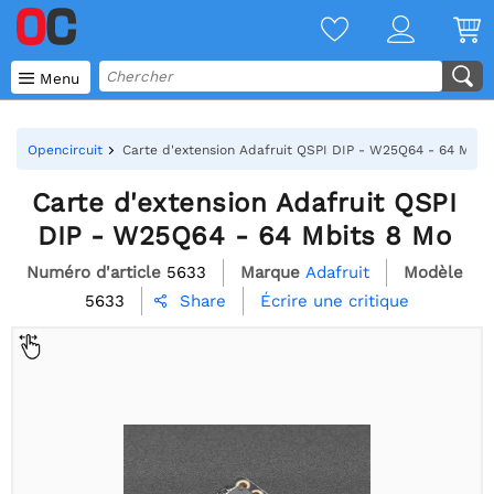

Menu
Opencircuit
Carte d'extension Adafruit QSPI DIP - W25Q64 - 64 Mbit
Carte d'extension Adafruit QSPI
DIP - W25Q64 - 64 Mbits 8 Mo
Numéro d'article
5633
Marque
Adafruit
Modèle
5633
Écrire une critique
Share
