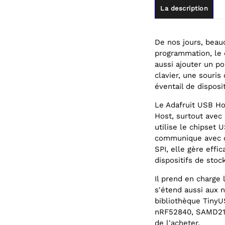
La description
De nos jours, beau
programmation, le 
aussi ajouter un p
clavier, une souris
éventail de disposi
Le Adafruit USB Ho
Host, surtout avec
utilise le chipset
communique avec di
SPI, elle gère effi
dispositifs de sto
Il prend en charge
s'étend aussi aux 
bibliothèque TinyU
nRF52840, SAMD21/5
de l'acheter.