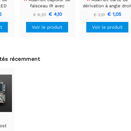
 LED
faisceau IR avec
dérivation à angle droi
 mm x
embouts de câble de
CMS à 2 broches JST-
5
€ 4,10
€ 1,05
€ 8,20
€ 2,10
qualité supérieure -
PH
LED 5 mm
it
Voir le produit
Voir le produit
ltés récemment
ost