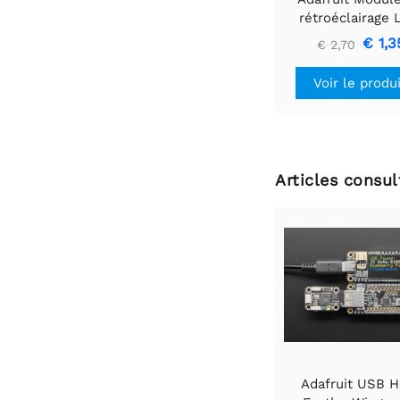
rétroéclairage
blanc - Petit 12
€ 1,3
€ 2,70
40 mm
Voir le produ
Articles consu
Adafruit USB H