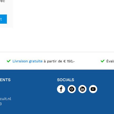
vec
it
Livraison gratuite
à partir de € 150,-
Éval
IENTS
SOCIALS
uit.nl
3