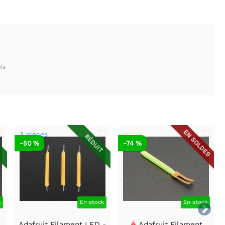
is
EN SOLDES
3 pièces
T
RÉDUIT
-50 %
-74 %
k
En stock
En stock

Adafruit Filament LED -
Adafruit Filament