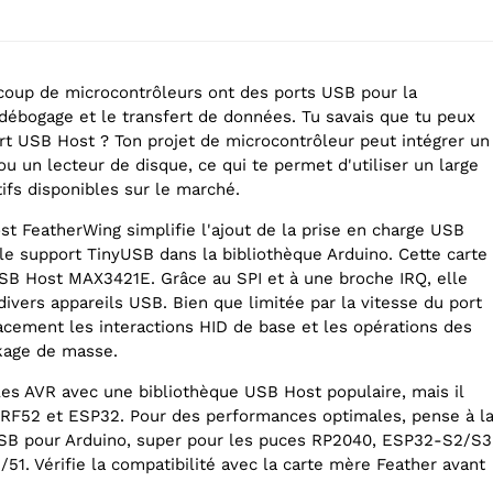
coup de microcontrôleurs ont des ports USB pour la
débogage et le transfert de données. Tu savais que tu peux
ort USB Host ? Ton projet de microcontrôleur peut intégrer un
 ou un lecteur de disque, ce qui te permet d'utiliser un large
tifs disponibles sur le marché.
st FeatherWing simplifie l'ajout de la prise en charge USB
 le support TinyUSB dans la bibliothèque Arduino. Cette carte
 USB Host MAX3421E. Grâce au SPI et à une broche IRQ, elle
vers appareils USB. Bien que limitée par la vitesse du port
cacement les interactions HID de base et les opérations des
ckage de masse.
 les AVR avec une bibliothèque USB Host populaire, mais il
nRF52 et ESP32. Pour des performances optimales, pense à l
SB pour Arduino, super pour les puces RP2040, ESP32-S2/S3
1. Vérifie la compatibilité avec la carte mère Feather avant