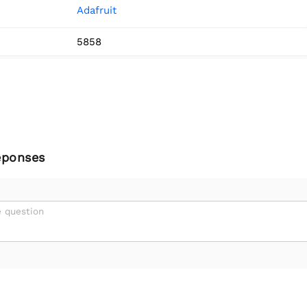
Adafruit
5858
éponses
 question