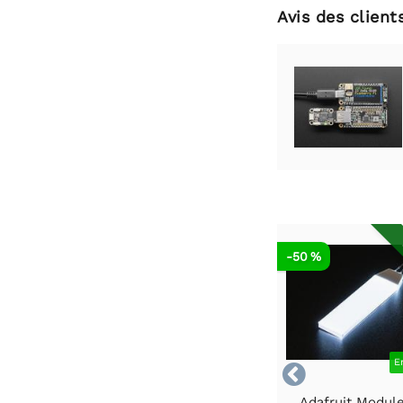
Avis des client
-50 %
E

Adafruit Modul