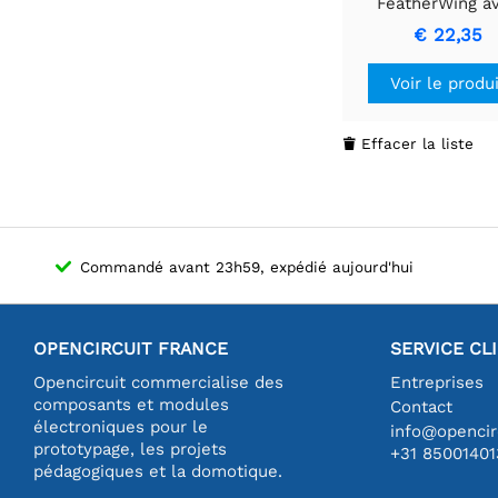
FeatherWing a
MAX3421E
€ 22,35
Voir le produ
Effacer la liste

Commandé avant 23h59, expédié aujourd'hui
OPENCIRCUIT FRANCE
SERVICE CL
Opencircuit commercialise des
Entreprises
composants et modules
Contact
électroniques pour le
info@opencirc
prototypage, les projets
+31 85001401
pédagogiques et la domotique.