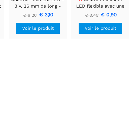
t
3 V, 26 mm de long -
LED flexible avec une
Blanc chaud (lot de 3)
seule connexion - 3V 25
€ 3,10
€ 0,90
€ 6,20
€ 3,45
mm de long - Vert
Voir le produit
Voir le produit