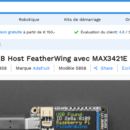
Robotique
Kits de démarrage
Or
ison gratuite
à partir de € 150,-
Évaluation du client:
4.8
/ 
E
SB Host FeatherWing avec MAX3421E
858
Marque
Adafruit
Modèle
5858
Écr
Share
