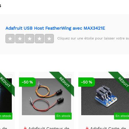
s
Adafruit USB Host FeatherWing avec MAX3421E
★
★
★
★
★
Cliquez sur une étoile pour laisser votre av
RÉDUIT
RÉDUIT
RÉDUI
-50 %
-50 %
n stock
En stock
En stoc
e de
Adafruit Capteur de
Adafruit Carte de