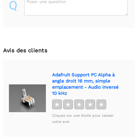
Q
Poser une question
Avis des clients
Adafruit Support PC Alpha à
angle droit 16 mm, simple
emplacement - Audio inversé
10 kHz
★
★
★
★
★
Cliquez sur une étoile pour laisser
votre avis