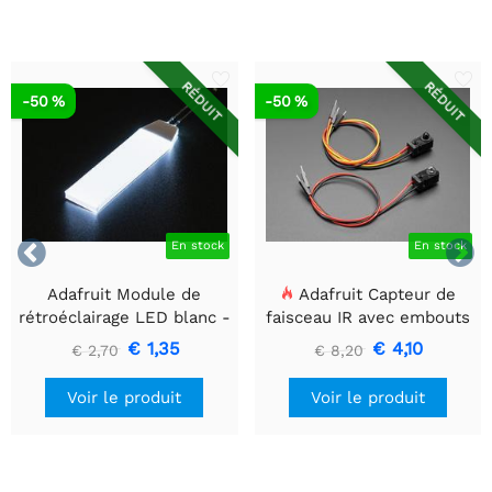
RÉDUIT
RÉDUIT
-50 %
-50 %


En stock
En stock
Adafruit Module de
Adafruit Capteur de
rétroéclairage LED blanc -
faisceau IR avec embouts
Petit 12 mm x 40 mm
de câble de qualité
€ 1,35
€ 4,10
€ 2,70
€ 8,20
supérieure - LED 5 mm
Voir le produit
Voir le produit