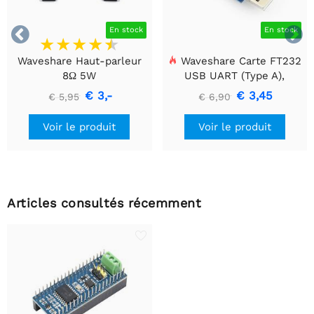


En stock
En stock
Waveshare Haut-parleur
Waveshare Carte FT232
8Ω 5W
USB UART (Type A),
Module de communication
€ 3,-
€ 3,45
€ 5,95
€ 6,90
USB vers TTL (UART)
Voir le produit
Voir le produit
Articles consultés récemment