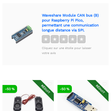
Waveshare Module CAN bus (B)
pour Raspberry Pi Pico,
permettant une communication
longue distance via SPI.
★
★
★
★
★
Cliquez sur une étoile pour laisser
votre avis
RÉDUIT
RÉDUIT
-50 %
-50 %