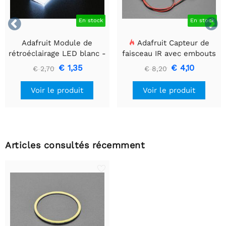


En stock
En stock
Adafruit Module de
Adafruit Capteur de
rétroéclairage LED blanc -
faisceau IR avec embouts
Petit 12 mm x 40 mm
de câble de qualité
€ 1,35
€ 4,10
€ 2,70
€ 8,20
supérieure - LED 5 mm
Voir le produit
Voir le produit
Articles consultés récemment