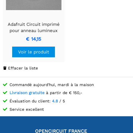
Adafruit Circuit imprimé
pour anneau lumineux
LED blanc froid -
€ 14,15
Diamètre 70 mm -
Alimentation 5 V
Voir le produit
Effacer la liste

Commandé aujourd'hui, mardi à la maison
Livraison gratuite
à partir de € 150,-
Évaluation du client:
4.8
/ 5
Service excellent
OPENCIRCUIT FRANCE