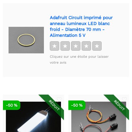
Adafruit Circuit imprimé pour
anneau lumineux LED blanc
froid - Diamètre 70 mm -
Alimentation 5 V
★
★
★
★
★
Cliquez sur une étoile pour laisser
votre avis
RÉDUIT
RÉDUIT
-50 %
-50 %