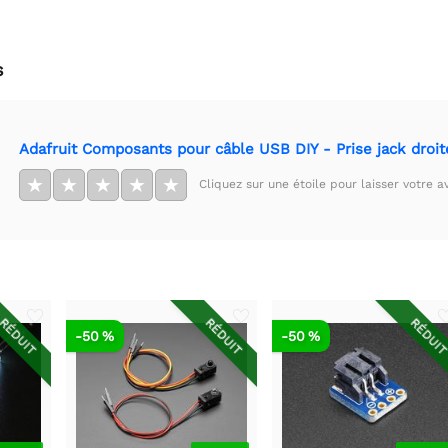
s
Adafruit Composants pour câble USB DIY - Prise jack droit
★
★
★
★
★
Cliquez sur une étoile pour laisser votre av
RÉDUIT
RÉDUIT
RÉDUI
-50 %
-50 %