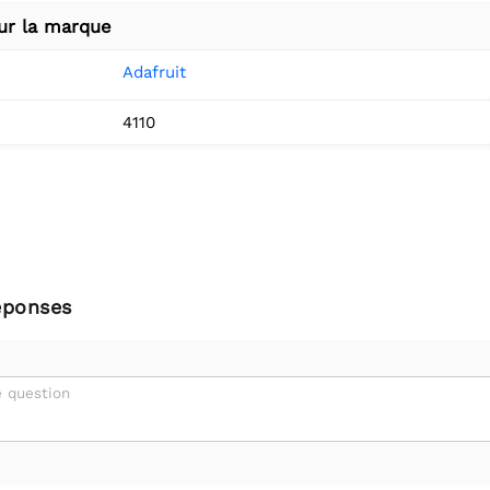
ur la marque
Adafruit
4110
éponses
 question