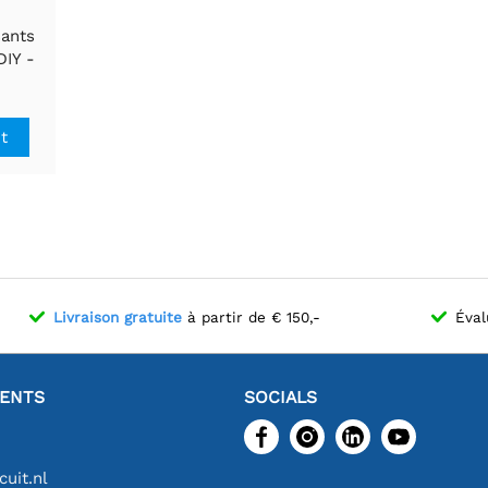
ants
DIY -
de type
it
Livraison gratuite
à partir de € 150,-
Éval
IENTS
SOCIALS
uit.nl