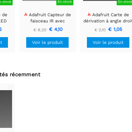
n stock
En stock
En stoc
e de
Adafruit Capteur de
Adafruit Carte de
 LED
faisceau IR avec
dérivation à angle droi
 mm x
embouts de câble de
CMS à 2 broches JST-
5
€ 4,10
€ 1,05
€ 8,20
€ 2,10
qualité supérieure -
PH
LED 5 mm
it
Voir le produit
Voir le produit
ltés récemment