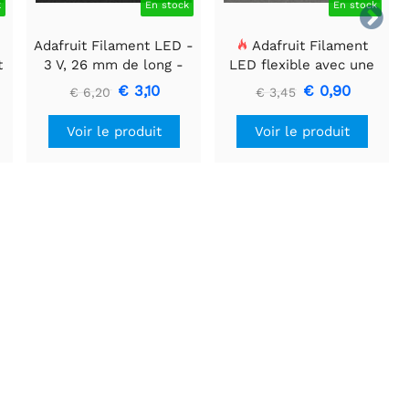
k
En stock
En stock

Adafruit Filament LED -
Adafruit Filament
t
3 V, 26 mm de long -
LED flexible avec une
Blanc chaud (lot de 3)
seule connexion - 3V 25
€ 3,10
€ 0,90
€ 6,20
€ 3,45
mm de long - Vert
Voir le produit
Voir le produit