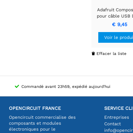
Adafruit Compos
pour câble USB 
Prise jack droite 
€ 9,45
A
Voir le produ
Effacer la liste

Commandé avant 23h59, expédié aujourd'hui
OPENCIRCUIT FRANCE
SERVICE CL
Opencircuit commercialise des
Entreprises
composants et modules
Contact
électroniques pour le
info@opencirc