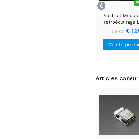
E

Adafruit Modul
rétroéclairage
blanc - Petit 12
€ 1,3
€ 2,70
40 mm
Voir le produ
Articles consu