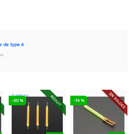
e de type A
is
EN SOLDES
3 pièces
T
RÉDUIT
-50 %
-74 %