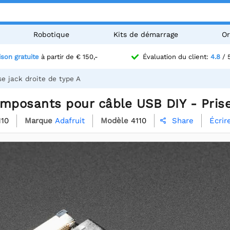
Robotique
Kits de démarrage
Or
ison gratuite
à partir de € 150,-
Évaluation du client:
4.8
/ 
e jack droite de type A
mposants pour câble USB DIY - Prise
110
Marque
Adafruit
Modèle
4110
Écrir
Share
