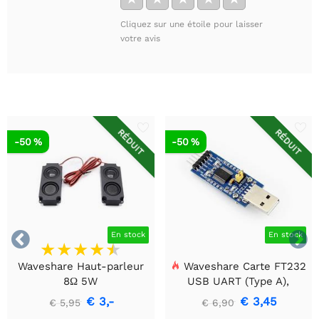
Cliquez sur une étoile pour laisser
votre avis
RÉDUIT
RÉDUIT
-50 %
-50 %


En stock
En stock
Waveshare Haut-parleur
Waveshare Carte FT232
8Ω 5W
USB UART (Type A),
Module de communication
€ 3,-
€ 3,45
€ 5,95
€ 6,90
USB vers TTL (UART)