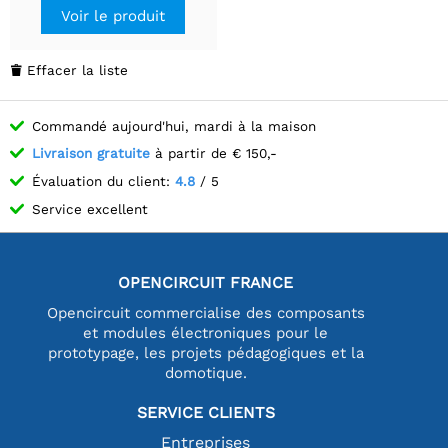
en charge les
Voir le produit
communications WIFI,
Bluetooth et ESP-NOW.
Effacer la liste

Commandé aujourd'hui, mardi à la maison
Livraison gratuite
à partir de € 150,-
Évaluation du client:
4.8
/ 5
Service excellent
OPENCIRCUIT FRANCE
Opencircuit commercialise des composants
et modules électroniques pour le
prototypage, les projets pédagogiques et la
domotique.
SERVICE CLIENTS
Entreprises