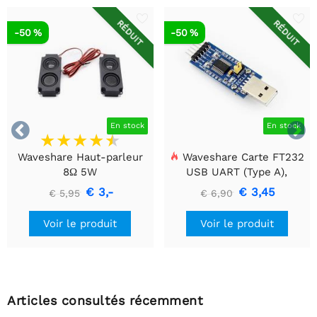
RÉDUIT
RÉDUIT
-50 %
-50 %


En stock
En stock
Waveshare Haut-parleur
Waveshare Carte FT232
8Ω 5W
USB UART (Type A),
Module de communication
€ 3,-
€ 3,45
€ 5,95
€ 6,90
USB vers TTL (UART)
Voir le produit
Voir le produit
Articles consultés récemment