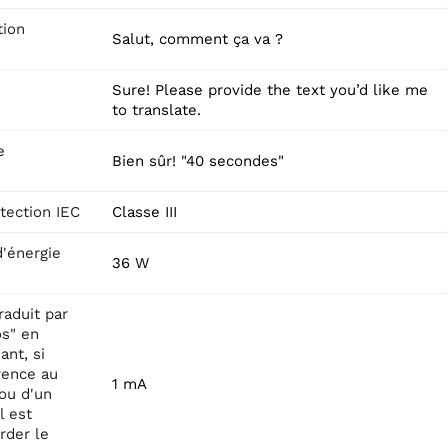
tion
Salut, comment ça va ?
Sure! Please provide the text you’d like me
to translate.
e
Bien sûr! "40 secondes"
tection IEC
Classe III
'énergie
36 W
raduit par
os" en
ant, si
rence au
1 mA
ou d'un
l est
rder le