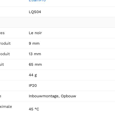
LQS04
res
Le noir
roduit
9 mm
roduit
13 mm
it
65 mm
44 g
IP20
e
Inbouwmontage, Opbouw
ximale
45 °C