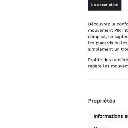
La description
Découvrez le confor
mouvement PIR inté
compact, ce capteu
les placards ou le
simplement un trou
Profite des lumièr
repère les mouvem
Propriétés
Informations s