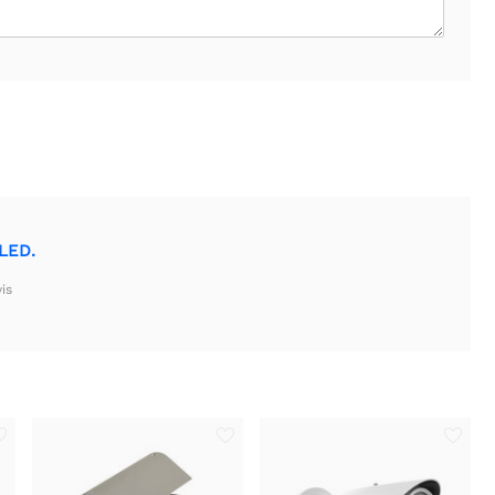
 LED.
is