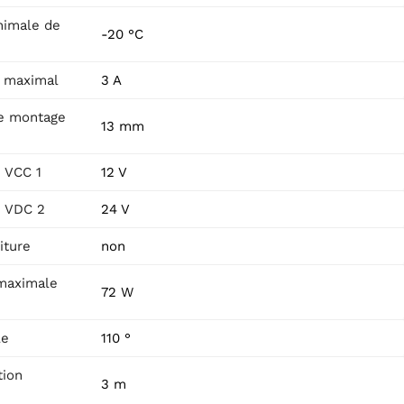
nimale de
-20 °C
l maximal
3 A
de montage
13 mm
e VCC 1
12 V
e VDC 2
24 V
iture
non
maximale
72 W
le
110 °
tion
3 m