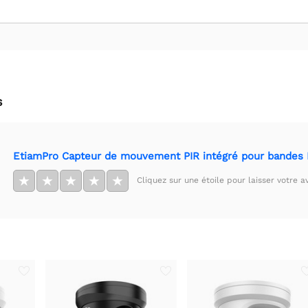
s
EtiamPro Capteur de mouvement PIR intégré pour bandes
★
★
★
★
★
Cliquez sur une étoile pour laisser votre av