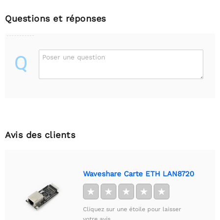
Questions et réponses
Q
Poser une question
Avis des clients
Waveshare Carte ETH LAN8720
★
★
★
★
★
Cliquez sur une étoile pour laisser
votre avis