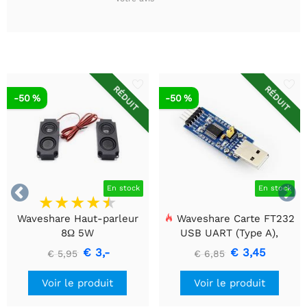
RÉDUIT
RÉDUIT
-50 %
-50 %


En stock
En stock
Waveshare Haut-parleur
Waveshare Carte FT232
8Ω 5W
USB UART (Type A),
Module de communication
€ 3,-
€ 3,45
€ 5,95
€ 6,85
USB vers TTL (UART)
Voir le produit
Voir le produit