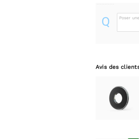
Q
Poser une
Avis des client