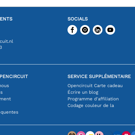
IENTS
SOCIALS
uit.nl
3
PENCIRCUIT
SERVICE SUPPLÉMENTAIRE
nous
Opencircuit Carte cadeau
es
Écrire un blog
iment
Programme d'affiliation
Codage couleur de la
équentes