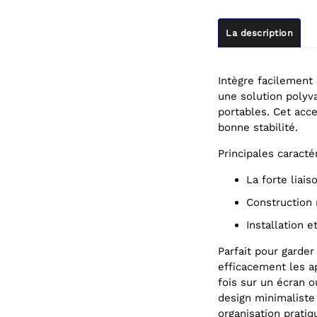
La description
Intègre facilement
une solution polyv
portables. Cet acc
bonne stabilité.
Principales caracté
La forte lia
Construction
Installation e
Parfait pour garde
efficacement les ap
fois sur un écran 
design minimaliste
organisation pratiq