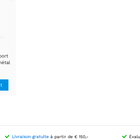
port
métal
B /
phone
it
Livraison gratuite
à partir de € 150,-
Évalu