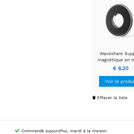
Waveshare Sup
magnétique en 
pour écran US
€ 6,20
affichage / télé
portable.
Voir le produ
Effacer la liste

Commandé aujourd'hui, mardi à la maison