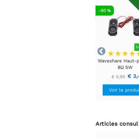
-50 %
E

Waveshare Haut-p
8Ω 5W
€ 3,
€ 5,95
Voir le produ
Articles consu