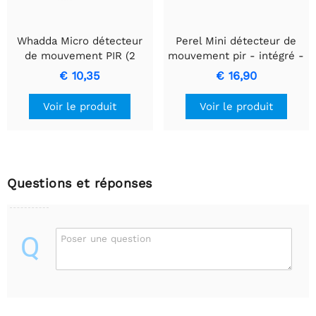
Whadda Micro détecteur
Perel Mini détecteur de
de mouvement PIR (2
mouvement pir - intégré -
pièces)
12 vdc
€ 10,35
€ 16,90
Voir le produit
Voir le produit
Questions et réponses
Q
Poser une question