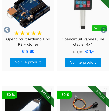


En stock
Opencircuit Arduino Uno
Opencircuit Panneau de
R3 - cloner
clavier 4x4
€ 9,60
€ 1,-
€ 1,95
Voir le produit
Voir le produit
RÉDUIT
RÉDUIT
-50 %
-50 %