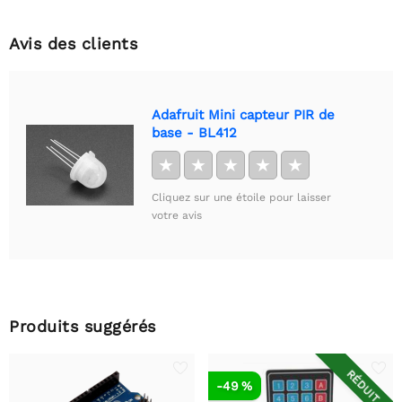
Avis des clients
Adafruit Mini capteur PIR de
base - BL412
★
★
★
★
★
Cliquez sur une étoile pour laisser
votre avis
Produits suggérés
RÉDUIT
-49 %