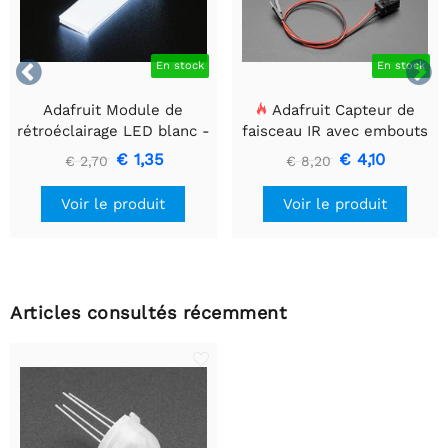


En stock
En stock
Adafruit Module de
Adafruit Capteur de
rétroéclairage LED blanc -
faisceau IR avec embouts
Petit 12 mm x 40 mm
de câble de qualité
€ 1,35
€ 4,10
€ 2,70
€ 8,20
supérieure - LED 5 mm
Voir le produit
Voir le produit
Articles consultés récemment