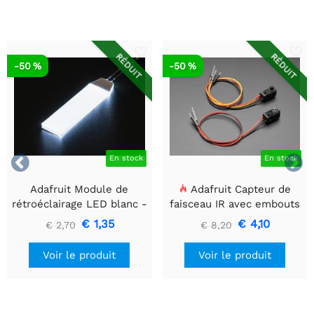
RÉDUIT
RÉDUIT
-50 %
-50 %


En stock
En stock
Adafruit Module de
Adafruit Capteur de
rétroéclairage LED blanc -
faisceau IR avec embouts
Petit 12 mm x 40 mm
de câble de qualité
€ 1,35
€ 4,10
€ 2,70
€ 8,20
supérieure - LED 5 mm
Voir le produit
Voir le produit