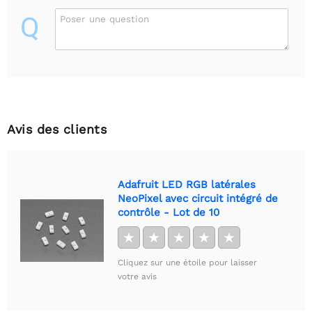
Q
Poser une question
Avis des clients
Adafruit LED RGB latérales
NeoPixel avec circuit intégré de
contrôle - Lot de 10
★
★
★
★
★
Cliquez sur une étoile pour laisser
votre avis